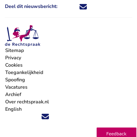
Deel dit nieuwsbericht:
Deel dit nieuwsbericht via X - U 
Deel dit nieuwsbericht via Fa
Deel dit nieuwsbericht via
Deel dit nieuwsbericht
Sitemap
Privacy
Cookies
Toegankelijkheid
Spoofing
Vacatures
- U verlaat Rechtspraak.nl
Archief
Over rechtspraak.nl
English
Volg ons op X (Twitter) - U verlaat Rechtspraak.nl
Volg ons op Facebook - U verlaat Rechtspraak.nl
Volg ons op Instagram - U verlaat Rechtspraak.nl
Volg ons op Youtube - U verlaat Rechtspraak.nl
Volg ons op LinkedIn - U verlaat Rechtspraak.n
'Blijf op de hoogte' nieuwsbrief - U verlaat