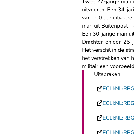
Twee 27-jarige mann
uitvoeren. Een 34-ja
van 100 uur uitvoeren
man uit Buitenpost – 
Een 30-jarige man uit
Drachten en een 25-j
Het verschil in de str
het verstrekken van 
militair een voorbeel
Uitspraken
ECLI:NL:RB
ECLI:NL:RB
ECLI:NL:RB
ECLI:NL:RB