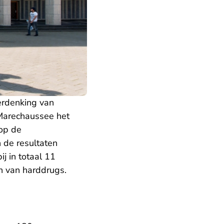
erdenking van
e Marechaussee het
op de
 de resultaten
j in totaal 11
n van harddrugs.