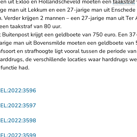
en uit Exloo en Hollandscheveld moeten een
taakstraf
rige man uit Lekkum en een 27-jarige man uit Enschede
. Verder krijgen 2 mannen – een 27-jarige man uit Ter 
een taakstraf van 80 uur.
 Buitenpost krijgt een geldboete van 750 euro. Een 37-
arige man uit Bovensmilde moeten een geldboete van 
afsoort en strafhoogte ligt vooral tussen de periode van
harddrugs, de verschillende locaties waar harddrugs we
dfunctie had.
- U verlaat Rechtspraak.nl
GEL:2022:3596
- U verlaat Rechtspraak.nl
GEL:2022:3597
- U verlaat Rechtspraak.nl
GEL:2022:3598
- U verlaat Rechtspraak.nl
GEL:2022:3599