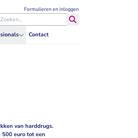
- U verlaat Rechtspraak.nl
Formulieren en inloggen
eken binnen de Rechtspraak
Zoeken
sionals
Contact
rekken van harddrugs.
n 500 euro tot een