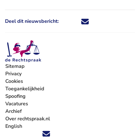
Deel dit nieuwsbericht:
Deel dit nieuwsbericht via X - U 
Deel dit nieuwsbericht via Fa
Deel dit nieuwsbericht via
Deel dit nieuwsbericht
Sitemap
Privacy
Cookies
Toegankelijkheid
Spoofing
Vacatures
- U verlaat Rechtspraak.nl
Archief
Over rechtspraak.nl
English
Volg ons op X (Twitter) - U verlaat Rechtspraak.nl
Volg ons op Facebook - U verlaat Rechtspraak.nl
Volg ons op Instagram - U verlaat Rechtspraak.nl
Volg ons op Youtube - U verlaat Rechtspraak.nl
Volg ons op LinkedIn - U verlaat Rechtspraak.n
'Blijf op de hoogte' nieuwsbrief - U verlaat