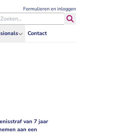
- U verlaat Rechtspraak.nl
Formulieren en inloggen
eken binnen de Rechtspraak
Zoeken
sionals
Contact
nisstraf van 7 jaar
lnemen aan een