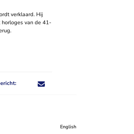
rdt verklaard. Hij
x horloges van de 41-
erug.
ericht:
Deel dit nieuwsbericht via X - U verlaat Rechtspraa
Deel dit nieuwsbericht via Facebook - U verlaat
Deel dit nieuwsbericht via e-mail
Deel dit nieuwsbericht via LinkedIn - U v
English