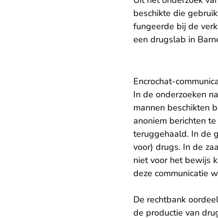
Uit het onderzoek va
beschikte die gebrui
fungeerde bij de ver
een drugslab in Barn
Encrochat-communica
In de onderzoeken na
mannen beschikten be
anoniem berichten te 
teruggehaald. In de 
voor) drugs. In de z
niet voor het bewijs
deze communicatie we
De rechtbank oordee
de productie van dru