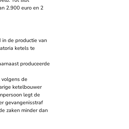
eld. Tot slot
an 2.900 euro en 2
 in de productie van
toria ketels te
aarnaast produceerde
t volgens de
jarige ketelbouwer
enpersoon legt de
er gevangenisstraf
ide zaken minder dan