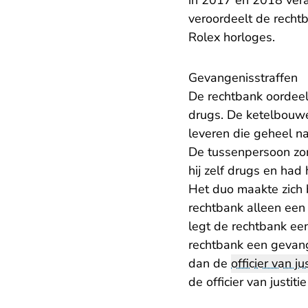
in 2017 en 2018 vera
veroordeelt de recht
Rolex horloges.
Gevangenisstraffen
De rechtbank oordeel
drugs. De ketelbouwer
leveren die geheel n
De tussenpersoon zo
hij zelf drugs en had 
Het duo maakte zich 
rechtbank alleen een
legt de rechtbank ee
rechtbank een gevang
dan de
officier van jus
de officier van justiti