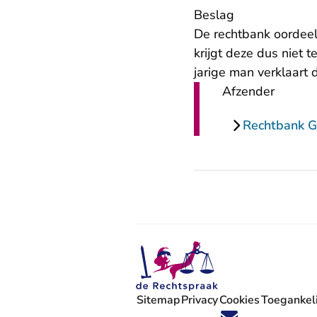
Beslag
De rechtbank oordeelt
krijgt deze dus niet
jarige man verklaart 
Afzender
Rechtbank G
Sitemap
Privacy
Cookies
Toegankeli
Volg ons op X (Twitter) - U verlaat
Volg ons op Facebook - U verlaa
Volg ons op Instagram - U ve
Volg ons op Youtube - U 
Volg ons op LinkedIn -
'Blijf op de hoogte