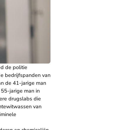
 de politie
de bedrijfspanden van
an de 41-jarige man
 55-jarige man in
ere drugslabs die
ontewitwassen van
iminele