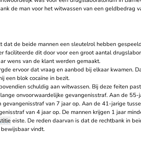
ntwoordelijk was voor een drugslaboratorium in Barnev
bank de man voor het witwassen van een geldbedrag v
t dat de beide mannen een sleutelrol hebben gespeeld
 faciliteerde dit door voor een groot aantal drugslabora
aar wens van de klant werden gemaakt.
rgde ervoor dat vraag en aanbod bij elkaar kwamen. D
hij een blok cocaïne in bezit.
bovendien schuldig aan witwassen. Bij deze feiten pas
 lange onvoorwaardelijke gevangenisstraf. Aan de 55-
n gevangenisstraf van 7 jaar op. Aan de 41-jarige tuss
enisstraf van 4 jaar op. De mannen krijgen 1 jaar mind
titie
eiste. De reden daarvan is dat de rechtbank in be
e bewijsbaar vindt.