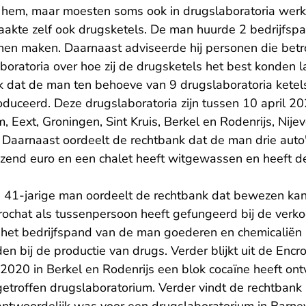
 hem, maar moesten soms ook in drugslaboratoria we
aakte zelf ook drugsketels. De man huurde 2 bedrijfs
nnen maken. Daarnaast adviseerde hij personen die betr
boratoria over hoe zij de drugsketels het best konden l
k dat de man ten behoeve van 9 drugslaboratoria ketel
duceerd. Deze drugslaboratoria zijn tussen 10 april 20
, Eext, Groningen, Sint Kruis, Berkel en Rodenrijs, Nije
Daarnaast oordeelt de rechtbank dat de man drie auto
uizend euro en een chalet heeft witgewassen en heeft
e 41-jarige man oordeelt de rechtbank dat bewezen k
rochat als tussenpersoon heeft gefungeerd bij de verko
het bedrijfspand van de man goederen en chemicaliën 
n bij de productie van drugs. Verder blijkt uit de Enc
 2020 in Berkel en Rodenrijs een blok cocaïne heeft on
getroffen drugslaboratorium. Verder vindt de rechtba