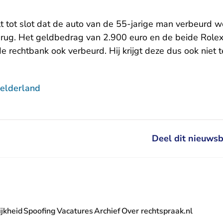
 tot slot dat de auto van de 55-jarige man verbeurd wo
 terug. Het geldbedrag van 2.900 euro en de beide Role
de rechtbank ook verbeurd. Hij krijgt deze dus ook niet t
elderland
Deel dit nieuwsb
jkheid
Spoofing
Vacatures
Archief
Over rechtspraak.nl
- U verlaat Rechtspraak.nl
 Rechtspraak.nl
t Rechtspraak.nl
rlaat Rechtspraak.nl
verlaat Rechtspraak.nl
 U verlaat Rechtspraak.nl
' nieuwsbrief - U verlaat Rechtspraak.nl