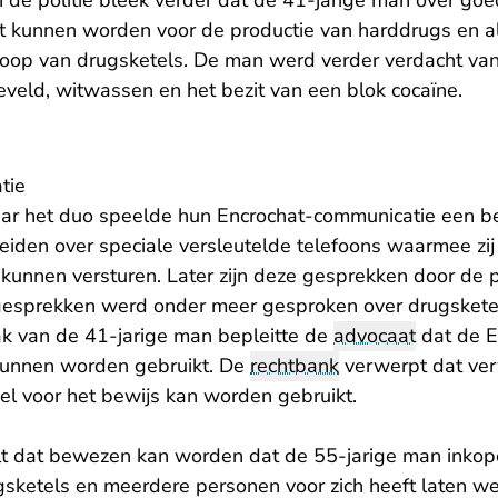
n de politie bleek verder dat de 41-jarige man over go
kt kunnen worden voor de productie van harddrugs en 
koop van drugsketels. De man werd verder verdacht van
eveld, witwassen en het bezit van een blok cocaïne.
tie
ar het duo speelde hun Encrochat-communicatie een bel
iden over speciale versleutelde telefoons waarmee zij 
kunnen versturen. Later zijn deze gesprekken door de p
gesprekken werd onder meer gesproken over drugskete
aak van de 41-jarige man bepleitte de
advocaat
dat de E
 kunnen worden gebruikt. De
rechtbank
verwerpt dat ver
l voor het bewijs kan worden gebruikt.
lt dat bewezen kan worden dat de 55-jarige man inkop
gsketels en meerdere personen voor zich heeft laten w