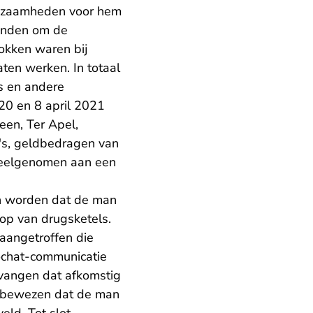
rkzaamheden voor hem
panden om de
okken waren bij
aten werken. In totaal
s en andere
20 en 8 april 2021
veen, Ter Apel,
's, geldbedragen van
 deelgenomen aan een
an worden dat de man
op van drugsketels.
aangetroffen die
rochat-communicatie
tvangen dat afkomstig
nk bewezen dat de man