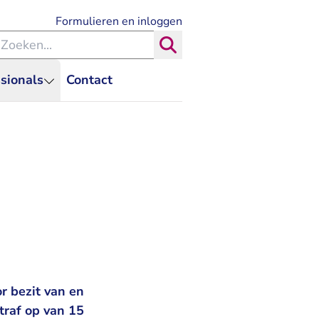
- U verlaat Rechtspraak.nl
Formulieren en inloggen
eken binnen de Rechtspraak
Zoeken
sionals
Contact
r bezit van en
traf op van 15