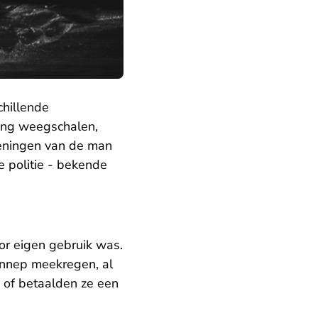
chillende
ing weegschalen,
keningen van de man
e politie - bekende
oor eigen gebruik was.
ennep meekregen, al
 of betaalden ze een