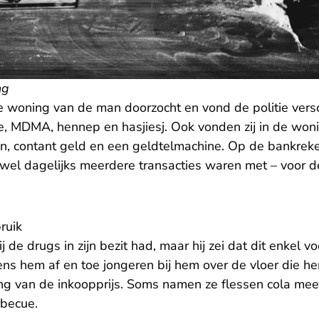
ng
 woning van de man doorzocht en vond de politie vers
, MDMA, hennep en hasjiesj. Ook vonden zij in de won
n, contant geld en een geldtelmachine. Op de bankre
ijwel dagelijks meerdere transacties waren met – voor d
ruik
 de drugs in zijn bezit had, maar hij zei dat dit enkel v
s hem af en toe jongeren bij hem over de vloer die h
ing van de inkoopprijs. Soms namen ze flessen cola mee
rbecue.