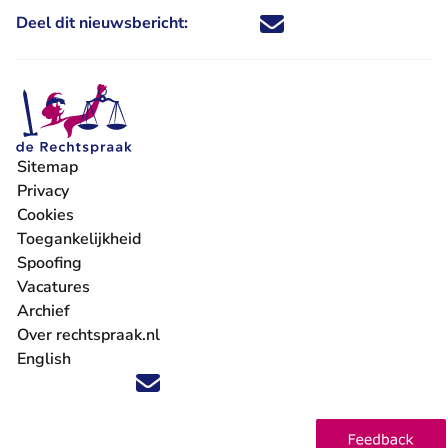
Deel dit nieuwsbericht:
Deel dit nieuwsbericht via X - U 
Deel dit nieuwsbericht via Fa
Deel dit nieuwsbericht via
Deel dit nieuwsbericht
Sitemap
Privacy
Cookies
Toegankelijkheid
Spoofing
Vacatures
- U verlaat Rechtspraak.nl
Archief
Over rechtspraak.nl
English
Volg ons op X (Twitter) - U verlaat Rechtspraak.nl
Volg ons op Facebook - U verlaat Rechtspraak.nl
Volg ons op Instagram - U verlaat Rechtspraak.nl
Volg ons op Youtube - U verlaat Rechtspraak.nl
Volg ons op LinkedIn - U verlaat Rechtspraak.n
'Blijf op de hoogte' nieuwsbrief - U verlaat