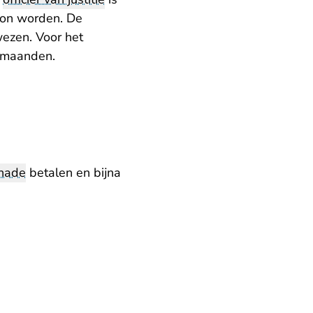
 kon worden. De
wezen. Voor het
6 maanden.
chade
betalen en bijna