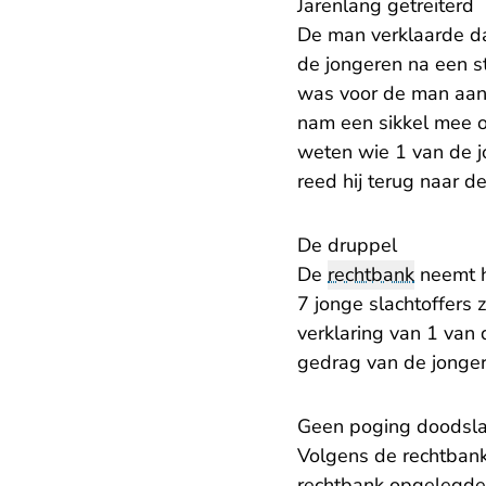
Jarenlang getreiterd
De man verklaarde da
de jongeren na een st
was voor de man aanle
nam een sikkel mee o
weten wie 1 van de 
reed hij terug naar d
De druppel
De
rechtbank
neemt h
7 jonge slachtoffers
verklaring van 1 van 
gedrag van de jonger
Geen poging doodsl
Volgens de rechtbank
rechtbank opgelegde