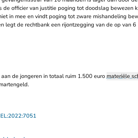
s de officier van justitie poging tot doodslag bewezen
niet in mee en vindt poging tot zware mishandeling be
ren legt de rechtbank een rijontzegging van de op van 
 aan de jongeren in totaal ruim 1.500 euro
materiële s
smartengeld.
- U verlaat Rechtspraak.nl
GEL:2022:7051