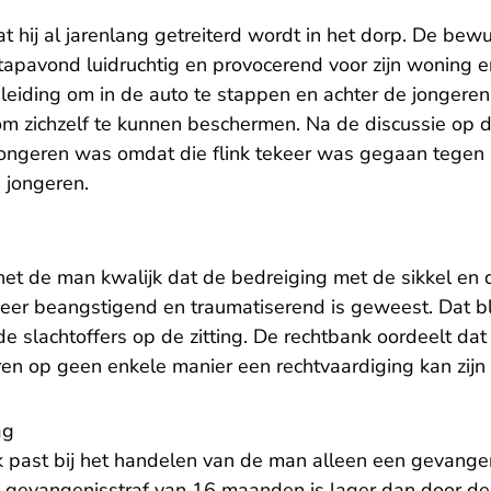
t hij al jarenlang getreiterd wordt in het dorp. De be
apavond luidruchtig en provocerend voor zijn woning en 
iding om in de auto te stappen en achter de jongeren a
m zichzelf te kunnen beschermen. Na de discussie op
jongeren was omdat die flink tekeer was gegaan tegen
e jongeren.
et de man kwalijk dat de bedreiging met de sikkel en de
 zeer beangstigend en traumatiserend is geweest. Dat bl
de slachtoffers op de zitting. De rechtbank oordeelt da
en op geen enkele manier een rechtvaardiging kan zijn 
ag
 past bij het handelen van de man alleen een gevangen
 gevangenisstraf van 16 maanden is lager dan door d