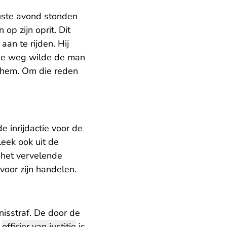
wuste avond stonden
op zijn oprit. Dit
an te rijden. Hij
 de weg wilde de man
 hem. Om die reden
 inrijdactie voor de
eek ook uit de
t het vervelende
voor zijn handelen.
isstraf. De door de
e
officier van justitie
is