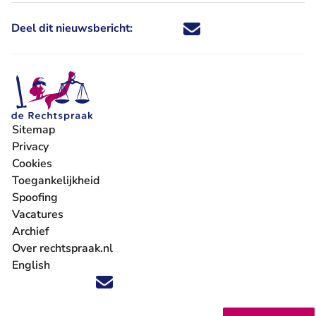
Deel dit nieuwsbericht:
Deel dit nieuwsbericht via X - U 
Deel dit nieuwsbericht via Fa
Deel dit nieuwsbericht via
Deel dit nieuwsbericht
Sitemap
Privacy
Cookies
Toegankelijkheid
Spoofing
Vacatures
- U verlaat Rechtspraak.nl
Archief
Over rechtspraak.nl
English
Volg ons op X (Twitter) - U verlaat Rechtspraak.nl
Volg ons op Facebook - U verlaat Rechtspraak.nl
Volg ons op Instagram - U verlaat Rechtspraak.nl
Volg ons op Youtube - U verlaat Rechtspraak.nl
Volg ons op LinkedIn - U verlaat Rechtspraak.n
'Blijf op de hoogte' nieuwsbrief - U verlaat