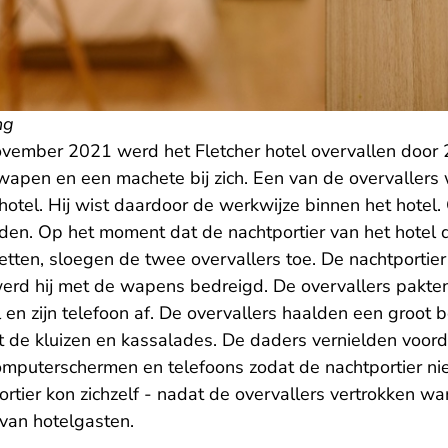
ng
vember 2021 werd het Fletcher hotel overvallen door 2 
pen en een machete bij zich. Een van de overvallers
otel. Hij wist daardoor de werkwijze binnen het hotel.
inden. Op het moment dat de nachtportier van het hote
 zetten, sloegen de twee overvallers toe. De nachtport
erd hij met de wapens bedreigd. De overvallers pakten
l en zijn telefoon af. De overvallers haalden een groot
t de kluizen en kassalades. De daders vernielden voorda
mputerschermen en telefoons zodat de nachtportier niet
rtier kon zichzelf - nadat de overvallers vertrokken wa
 van hotelgasten.