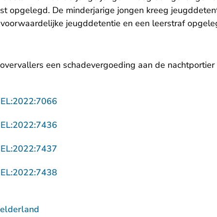
st opgelegd. De minderjarige jongen kreeg jeugddetenti
 voorwaardelijke jeugddetentie en een leerstraf opgele
 overvallers een schadevergoeding aan de nachtportier 
- U verlaat Rechtspraak.nl
GEL:2022:7066
- U verlaat Rechtspraak.nl
GEL:2022:7436
- U verlaat Rechtspraak.nl
GEL:2022:7437
- U verlaat Rechtspraak.nl
GEL:2022:7438
elderland