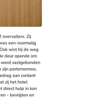
overvallers. Zij
 was een voormalig
 Ook wist hij de weg
l de deur opende om
ier werd vastgebonden
 zijn portemonnee,
 bedrag aan contant
t zij het hotel
 direct hulp in kon
ren - bevrijden en