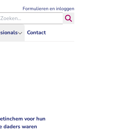
- U verlaat Rechtspraak.nl
Formulieren en inloggen
eken binnen de Rechtspraak
Zoeken
sionals
Contact
oetinchem voor hun
de daders waren