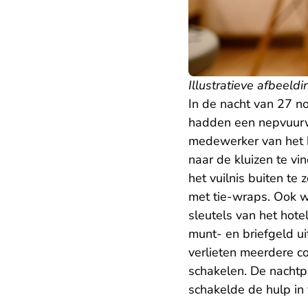
Illustratieve afbeeldi
In de nacht van 27 no
hadden een nepvuurwa
medewerker van het h
naar de kluizen te v
het vuilnis buiten te
met tie-wraps. Ook w
sleutels van het hote
munt- en briefgeld ui
verlieten meerdere co
schakelen. De nachtpo
schakelde de hulp in