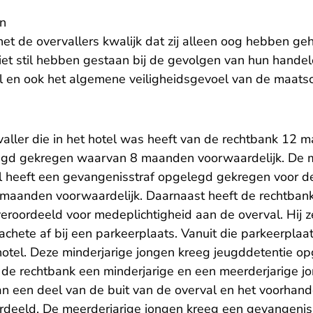
in
et de overvallers kwalijk dat zij alleen oog hebben ge
niet stil hebben gestaan bij de gevolgen van hun hande
el en ook het algemene veiligheidsgevoel van de maatsc
valler die in het hotel was heeft van de rechtbank 12 
egd gekregen waarvan 8 maanden voorwaardelijk. De m
tel heeft een gevangenisstraf opgelegd gekregen voor d
aanden voorwaardelijk. Daarnaast heeft de rechtban
eroordeeld voor medeplichtigheid aan de overval. Hij z
chete af bij een parkeerplaats. Vanuit die parkeerplaa
hotel. Deze minderjarige jongen kreeg jeugddetentie opg
 de rechtbank een minderjarige en een meerderjarige j
n een deel van de buit van de overval en het voorhan
eeld. De meerderjarige jongen kreeg een gevangenisst