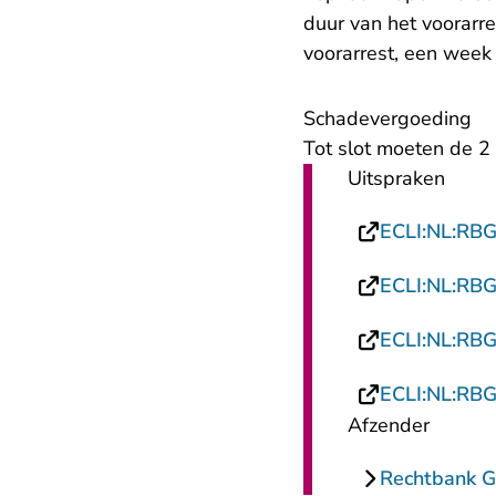
duur van het voorarre
voorarrest, een week
Schadevergoeding
Tot slot moeten de 2
Uitspraken
ECLI:NL:RB
ECLI:NL:RB
ECLI:NL:RB
ECLI:NL:RB
Afzender
Rechtbank G