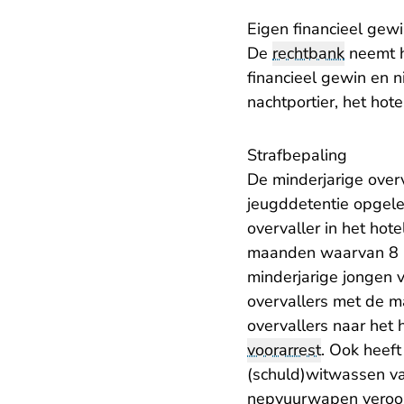
Eigen financieel gew
De
rechtbank
neemt h
financieel gewin en 
nachtportier, het hot
Strafbepaling
De minderjarige over
jeugddetentie opgel
overvaller in het ho
maanden waarvan 8 m
minderjarige jongen v
overvallers met de ma
overvallers naar het 
voorarrest
. Ook heeft
(schuld)witwassen va
nepvuurwapen veroord