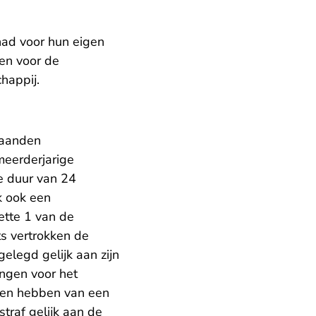
had voor hun eigen
len voor de
happij.
maanden
eerderjarige
e duur van 24
k ook een
ette 1 van de
ts vertrokken de
elegd gelijk aan zijn
ongen voor het
den hebben van een
raf gelijk aan de