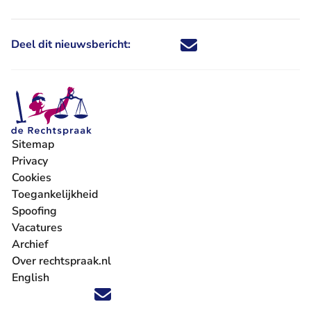
Deel dit nieuwsbericht:
Deel dit nieuwsbericht via X - U 
Deel dit nieuwsbericht via Fa
Deel dit nieuwsbericht via
Deel dit nieuwsbericht
Sitemap
Privacy
Cookies
Toegankelijkheid
Spoofing
Vacatures
- U verlaat Rechtspraak.nl
Archief
Over rechtspraak.nl
English
Volg ons op X (Twitter) - U verlaat Rechtspraak.nl
Volg ons op Facebook - U verlaat Rechtspraak.nl
Volg ons op Instagram - U verlaat Rechtspraak.nl
Volg ons op Youtube - U verlaat Rechtspraak.nl
Volg ons op LinkedIn - U verlaat Rechtspraak.n
'Blijf op de hoogte' nieuwsbrief - U verlaat