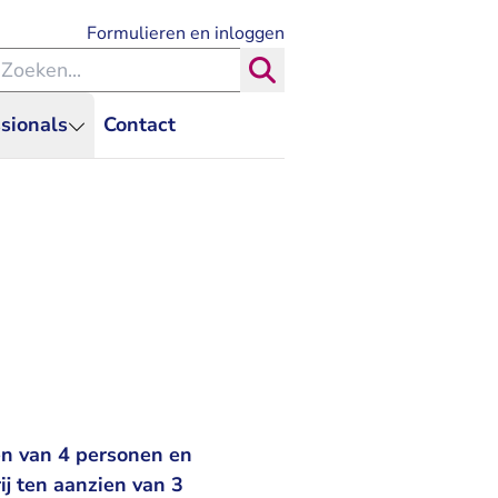
- U verlaat Rechtspraak.nl
Formulieren en inloggen
eken binnen de Rechtspraak
Zoeken
sionals
Contact
en van 4 personen en
ij ten aanzien van 3