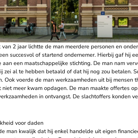
k van 2 jaar lichtte de man meerdere personen en ond
 een succesvol of startend ondernemer. Hierbij gaf hij e
 aan een maatschappelijke stichting. De man nam ver
hij zei al te hebben betaald of dat hij nog zou betalen.
ien. Ook voerde de man werkzaamheden uit bij mensen t
niet meer kwam opdagen. De man maakte offertes op
erkzaamheden in ontvangst. De slachtoffers konden v
jkheid voor daden
e man kwalijk dat hij enkel handelde uit eigen financi