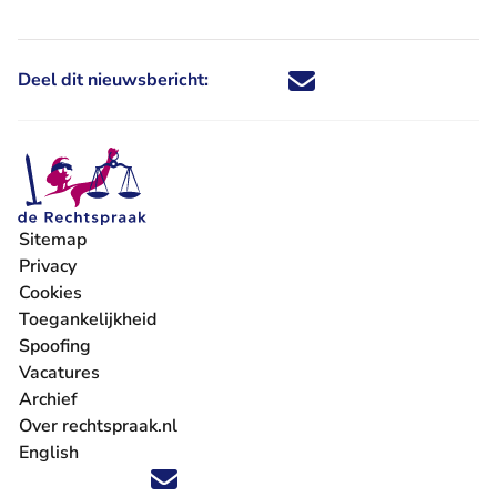
Deel dit nieuwsbericht:
Deel dit nieuwsbericht via X - U 
Deel dit nieuwsbericht via Fa
Deel dit nieuwsbericht via
Deel dit nieuwsbericht
Sitemap
Privacy
Cookies
Toegankelijkheid
Spoofing
Vacatures
- U verlaat Rechtspraak.nl
Archief
Over rechtspraak.nl
English
Volg ons op X (Twitter) - U verlaat Rechtspraak.nl
Volg ons op Facebook - U verlaat Rechtspraak.nl
Volg ons op Instagram - U verlaat Rechtspraak.nl
Volg ons op Youtube - U verlaat Rechtspraak.nl
Volg ons op LinkedIn - U verlaat Rechtspraak.n
'Blijf op de hoogte' nieuwsbrief - U verlaat