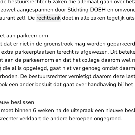
de bestuursrechter 6 zaken die allemaal gaan over hetz
jn zowel aangespannen door Stichting DOEH en omwone
aurant zelf. De
rechtbank
doet in alle zaken tegelijk uit
iet aan parkeernorm
t dat er niet in de groenstrook mag worden geparkeerd
extra parkeerplaatsen terecht is afgewezen. Dit beteke
oet aan de parkeernorm en dat het college daarom wel
m
die al is opgelegd, gaat niet ver genoeg omdat daarm
verboden. De bestuursrechter vernietigt daarom deze l
 ook een ander besluit dat gaat over handhaving bij het
euw beslissen
moet binnen 6 weken na de uitspraak een nieuwe besl
srechter verklaart de andere beroepen ongegrond.