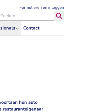
- U verlaat Rechtspraak.nl
Formulieren en inloggen
eken binnen de Rechtspraak
Zoeken
sionals
Contact
 voortaan hun auto
e restauranteigenaar