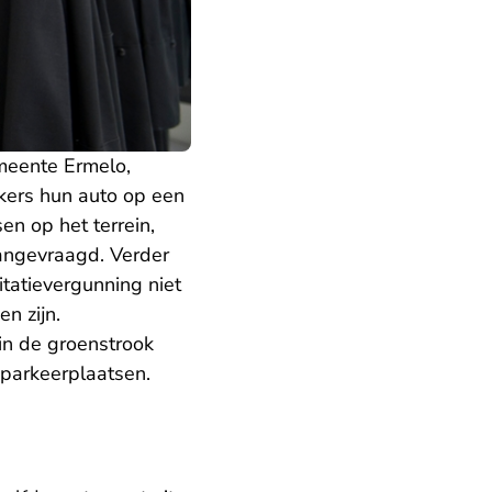
meente Ermelo,
kers hun auto op een
en op het terrein,
aangevraagd. Verder
itatievergunning niet
n zijn.
 in de groenstrook
parkeerplaatsen.