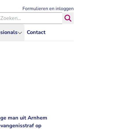
- U verlaat Rechtspraak.nl
Formulieren en inloggen
eken binnen de Rechtspraak
Zoeken
sionals
Contact
rige man uit Arnhem
evangenisstraf op