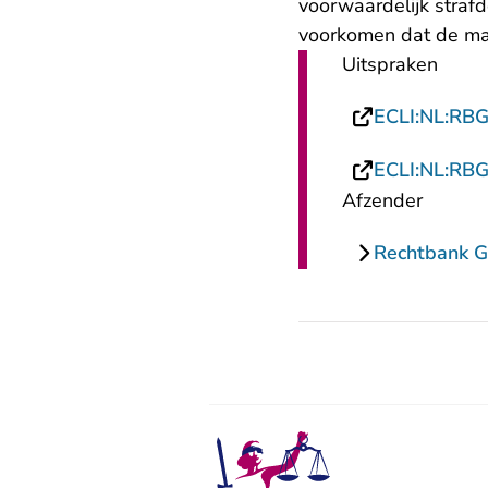
voorwaardelijk straf
voorkomen dat de ma
Uitspraken
ECLI:NL:RB
ECLI:NL:RB
Afzender
Rechtbank G