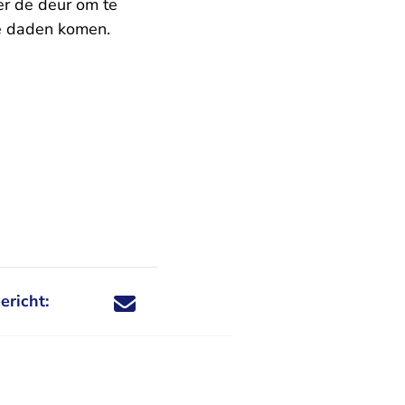
ter de deur om te
ge daden komen.
ericht:
Deel dit nieuwsbericht via X - U verlaat Rechtspraa
Deel dit nieuwsbericht via Facebook - U verlaat
Deel dit nieuwsbericht via e-mail
Deel dit nieuwsbericht via LinkedIn - U v