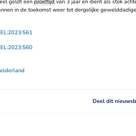
deel geldt een
proeftijd
van 3 jaar en dient als stok ach
nnen in de toekomst weer tot dergelijke gewelddadi
- U verlaat Rechtspraak.nl
GEL:2023:561
- U verlaat Rechtspraak.nl
GEL:2023:560
elderland
Deel dit nieuwsb