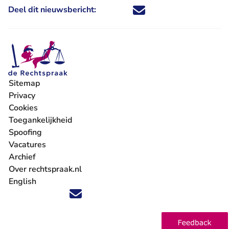
Deel dit nieuwsbericht:
Deel dit nieuwsbericht via X - U 
Deel dit nieuwsbericht via Fa
Deel dit nieuwsbericht via
Deel dit nieuwsbericht
Sitemap
Privacy
Cookies
Toegankelijkheid
Spoofing
Vacatures
- U verlaat Rechtspraak.nl
Archief
Over rechtspraak.nl
English
Volg ons op X (Twitter) - U verlaat Rechtspraak.nl
Volg ons op Facebook - U verlaat Rechtspraak.nl
Volg ons op Instagram - U verlaat Rechtspraak.nl
Volg ons op Youtube - U verlaat Rechtspraak.nl
Volg ons op LinkedIn - U verlaat Rechtspraak.n
'Blijf op de hoogte' nieuwsbrief - U verlaat