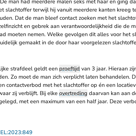
. De man had meerdere malen seks met haar en ging da
t slachtoffer terwijl hij vanuit meerdere kanten kreeg te
en. Dat de man bleef contact zoeken met het slachtof
 zelfinzicht en gebrek aan verantwoordelijkheid die de
had moeten nemen. Welke gevolgen dit alles voor het sl
duidelijk gemaakt in de door haar voorgelezen slachtoffe
ijke strafdeel geldt een
proeftijd
van 3 jaar. Hieraan zij
n. Zo moet de man zich verplicht laten behandelen. D
n contactverbod met het slachtoffer op én een locatie
r zij verblijft. Bij elke
overtreding
daarvan kan aan d
gelegd, met een maximum van een half jaar. Deze verb
- U verlaat Rechtspraak.nl
GEL:2023:849