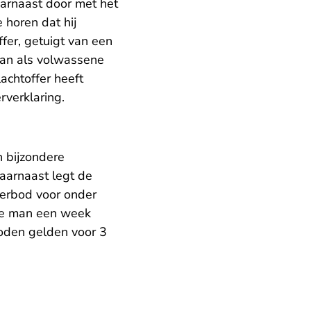
arnaast door met het
 horen dat hij
fer, getuigt van een
 man als volwassene
achtoffer heeft
rverklaring.
n bijzondere
aarnaast legt de
verbod voor onder
e man een week
oden gelden voor 3