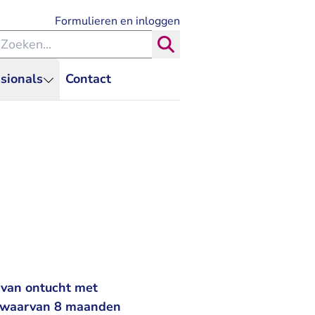
- U verlaat Rechtspraak.nl
Formulieren en inloggen
eken binnen de Rechtspraak
Zoeken
sionals
Contact
 van ontucht met
n, waarvan 8 maanden