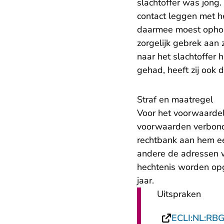
slachtoffer was jong
contact leggen met he
daarmee moest ophoud
zorgelijk gebrek aan
naar het slachtoffer 
gehad, heeft zij ook 
Straf en maatregel
Voor het voorwaardel
voorwaarden verbonde
rechtbank aan hem ee
andere de adressen waa
hechtenis worden op
jaar.
Uitspraken
ECLI:NL:RB