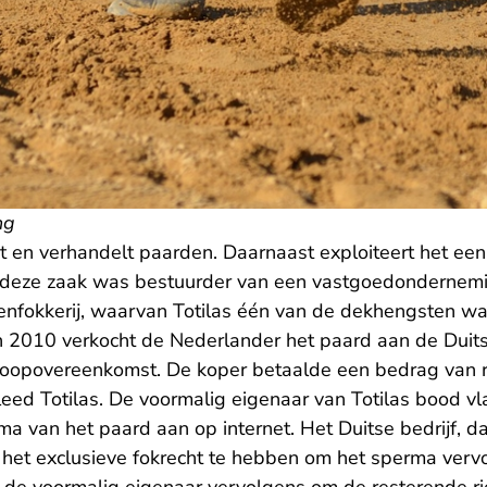
ng
kt en verhandelt paarden. Daarnaast exploiteert het een
 deze zaak was bestuurder van een vastgoedondernemi
enfokkerij, waarvan Totilas één van de dekhengsten w
n 2010 verkocht de Nederlander het paard aan de Duits
oopovereenkomst. De koper betaalde een bedrag van ru
ed Totilas. De voormalig eigenaar van Totilas bood vla
ma van het paard aan op internet. Het Duitse bedrijf, da
 het exclusieve fokrecht te hebben om het sperma verv