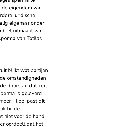
etjes sperma te
en de eigendom van
rdere juridische
alig eigenaar onder
rdeel uitmaakt van
sperma van Totilas
t blijkt wat partijen
t de omstandigheden
de doorslag dat kort
sperma is geleverd
er - liep, past dit
ok bij de
t niet voor de hand
er oordeelt dat het