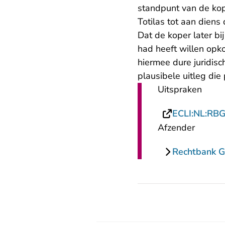
standpunt van de kop
Totilas tot aan diens
Dat de koper later bi
had heeft willen opko
hiermee dure juridisc
plausibele uitleg die 
Uitspraken
ECLI:NL:RB
Afzender
Rechtbank G