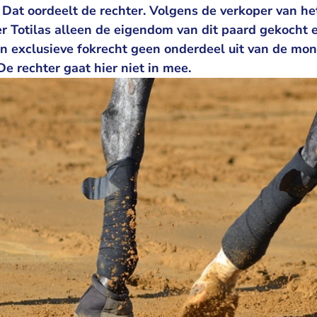
 Dat oordeelt de rechter. Volgens de verkoper van he
r Totilas alleen de eigendom van dit paard gekocht 
n exclusieve fokrecht geen onderdeel uit van de mon
e rechter gaat hier niet in mee.