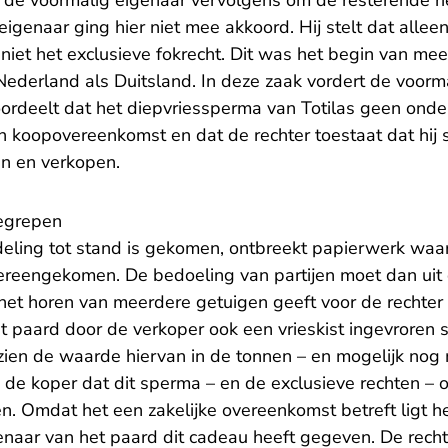
de voormalig eigenaar vervolgens om de resterende ri
igenaar ging hier niet mee akkoord. Hij stelt dat alle
n niet het exclusieve fokrecht. Dit was het begin van mee
Nederland als Duitsland. In deze zaak vordert de voorm
oordeelt dat het diepvriessperma van Totilas geen onde
n koopovereenkomst en dat de rechter toestaat dat hij 
n en verkopen.
begrepen
ing tot stand is gekomen, ontbreekt papierwerk waarui
vereengekomen. De bedoeling van partijen moet dan ui
het horen van meerdere getuigen geeft voor de rechter 
t paard door de verkoper ook een vrieskist ingevroren 
ien de waarde hiervan in de tonnen – en mogelijk nog me
 de koper dat dit sperma – en de exclusieve rechten – o
. Omdat het een zakelijke overeenkomst betreft ligt he
enaar van het paard dit cadeau heeft gegeven. De recht