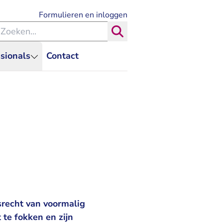
- U verlaat Rechtspraak.nl
Formulieren en inloggen
eken binnen de Rechtspraak
Zoeken
sionals
Contact
srecht van voormalig
 te fokken en zijn