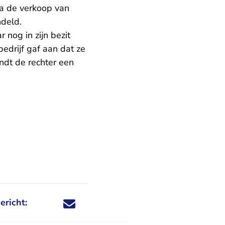
na de verkoop van
ndeld.
 nog in zijn bezit
edrijf gaf aan dat ze
ndt de rechter een
ericht:
Deel dit nieuwsbericht via X - U verlaat Rechtspraa
Deel dit nieuwsbericht via Facebook - U verlaat
Deel dit nieuwsbericht via e-mail
Deel dit nieuwsbericht via LinkedIn - U v