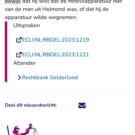
bewijs
dat hij wist dat de fitnessapparatuur niet
van de man uit Helmond was, of dat hij de
apparatuur wilde wegnemen.
Uitspraken
- U verlaat Rechts
ECLI:NL:RBGEL:2023:1219
- U verlaat Rechts
ECLI:NL:RBGEL:2023:1221
Afzender
Rechtbank Gelderland
Deel dit nieuwsbericht:
Deel dit nieuwsbericht via X - U 
Deel dit nieuwsbericht via Fa
Deel dit nieuwsbericht via
Deel dit nieuwsbericht