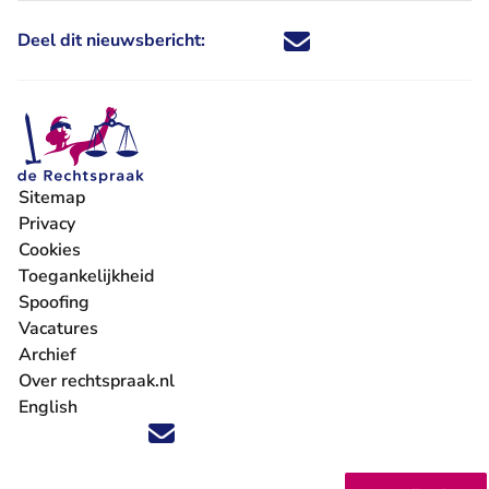
Deel dit nieuwsbericht:
Deel dit nieuwsbericht via X - U 
Deel dit nieuwsbericht via Fa
Deel dit nieuwsbericht via
Deel dit nieuwsbericht
Sitemap
Privacy
Cookies
Toegankelijkheid
Spoofing
Vacatures
- U verlaat Rechtspraak.nl
Archief
Over rechtspraak.nl
English
Volg ons op X (Twitter) - U verlaat Rechtspraak.nl
Volg ons op Facebook - U verlaat Rechtspraak.nl
Volg ons op Instagram - U verlaat Rechtspraak.nl
Volg ons op Youtube - U verlaat Rechtspraak.nl
Volg ons op LinkedIn - U verlaat Rechtspraak.n
'Blijf op de hoogte' nieuwsbrief - U verlaat