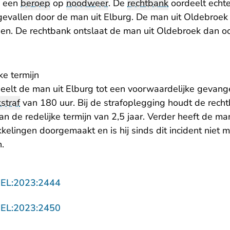
n een
beroep
op
noodweer
. De
rechtbank
oordeelt echte
vallen door de man uit Elburg. De man uit Oldebroek 
en. De rechtbank ontslaat de man uit Oldebroek dan oo
ke termijn
eelt de man uit Elburg tot een voorwaardelijke gevang
straf
van 180 uur. Bij de strafoplegging houdt de rech
van de redelijke termijn van 2,5 jaar. Verder heeft de m
kelingen doorgemaakt en is hij sinds dit incident niet me
n.
- U verlaat Rechtspraak.nl
GEL:2023:2444
- U verlaat Rechtspraak.nl
GEL:2023:2450