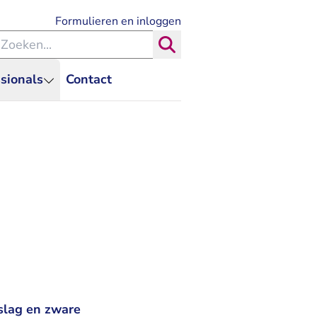
- U verlaat Rechtspraak.nl
Formulieren en inloggen
eken binnen de Rechtspraak
Zoeken
sionals
Contact
slag en zware