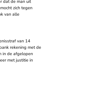
r dat de man uit
mocht zich tegen
k van alle
enisstraf van 14
tbank rekening met de
an in de afgelopen
er met justitie in