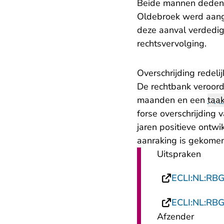
Beide mannen dede
Oldebroek werd aange
deze aanval verdedig
rechtsvervolging.
Overschrijding redelij
De rechtbank veroord
maanden en een
taak
forse overschrijding 
jaren positieve ontwik
aanraking is gekome
Uitspraken
ECLI:NL:RB
ECLI:NL:RB
Afzender