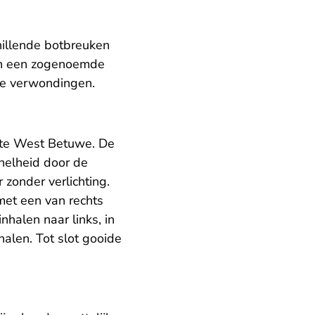
chillende botbreuken
 en een zogenoemde
deze verwondingen.
nte West Betuwe. De
nelheid door de
zonder verlichting.
met een van rechts
halen naar links, in
halen. Tot slot gooide