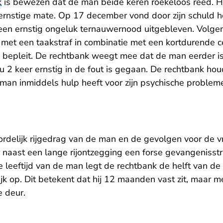
k
is bewezen dat de man beide keren roekeloos reed. Hij
 ernstige mate. Op 17 december vond door zijn schuld 
 een ernstig ongeluk ternauwernood uitgebleven. Volge
met een taakstraf in combinatie met een kortdurende ce
bepleit. De rechtbank weegt mee dat de man eerder is
u 2 keer ernstig in de fout is gegaan. De rechtbank hou
an inmiddels hulp heeft voor zijn psychische problemen e
.
rdelijk rijgedrag van de man en de gevolgen voor de v
r naast een lange rijontzegging een forse gevangenisst
 leeftijd van de man legt de rechtbank de helft van de
jk op. Dit betekent dat hij 12 maanden vast zit, maar 
e deur.