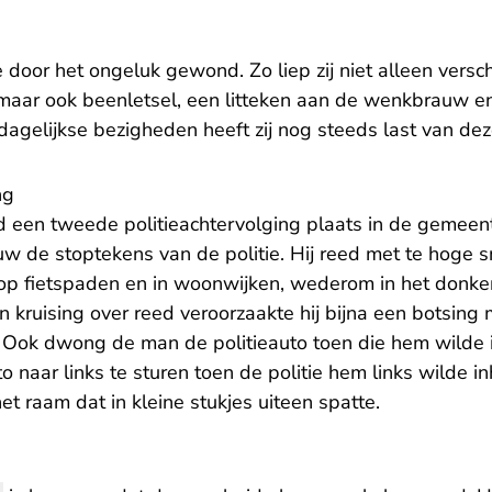
e door het ongeluk gewond. Zo liep zij niet alleen vers
 maar ook beenletsel, een litteken aan de wenkbrauw
r dagelijkse bezigheden heeft zij nog steeds last van 
ng
 een tweede politieachtervolging plaats in de gemee
 de stoptekens van de politie. Hij reed met te hoge s
 fietspaden en in woonwijken, wederom in het donker 
kruising over reed veroorzaakte hij bijna een botsing 
Ook dwong de man de politieauto toen die hem wilde in
o naar links te sturen toen de politie hem links wilde in
het raam dat in kleine stukjes uiteen spatte.