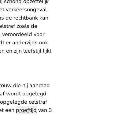
 schond opzettelijk
het verkeersongeval
ns de rechtbank kan
lstraf zoals de
 veroordeeld voor
dt er anderzijds ook
n zijn leefstijl lijkt
rouw die hij aanreed
raf wordt opgelegd.
 opgelegde celstraf
met een
proeftijd
van 3