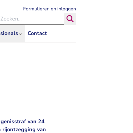
- U verlaat Rechtspraak.nl
Formulieren en inloggen
eken binnen de Rechtspraak
Zoeken
sionals
Contact
genisstraf van 24
 rijontzegging van