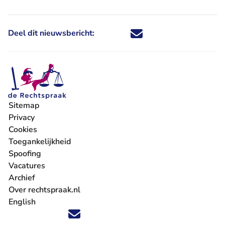
Deel dit nieuwsbericht:
Deel dit nieuwsbericht via X - U 
Deel dit nieuwsbericht via Fa
Deel dit nieuwsbericht via
Deel dit nieuwsbericht
Sitemap
Privacy
Cookies
Toegankelijkheid
Spoofing
Vacatures
- U verlaat Rechtspraak.nl
Archief
Over rechtspraak.nl
English
Volg ons op X (Twitter) - U verlaat Rechtspraak.nl
Volg ons op Facebook - U verlaat Rechtspraak.nl
Volg ons op Instagram - U verlaat Rechtspraak.nl
Volg ons op Youtube - U verlaat Rechtspraak.nl
Volg ons op LinkedIn - U verlaat Rechtspraak.n
'Blijf op de hoogte' nieuwsbrief - U verlaat