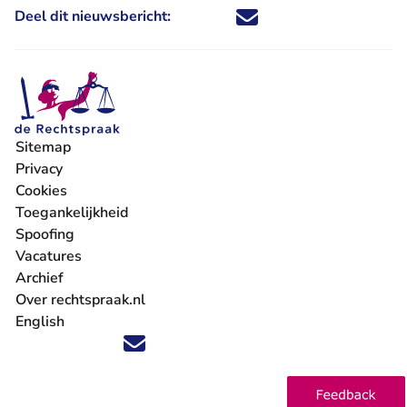
Deel dit nieuwsbericht:
Deel dit nieuwsbericht via X - U 
Deel dit nieuwsbericht via Fa
Deel dit nieuwsbericht via
Deel dit nieuwsbericht
Sitemap
Privacy
Cookies
Toegankelijkheid
Spoofing
Vacatures
- U verlaat Rechtspraak.nl
Archief
Over rechtspraak.nl
English
Volg ons op X (Twitter) - U verlaat Rechtspraak.nl
Volg ons op Facebook - U verlaat Rechtspraak.nl
Volg ons op Instagram - U verlaat Rechtspraak.nl
Volg ons op Youtube - U verlaat Rechtspraak.nl
Volg ons op LinkedIn - U verlaat Rechtspraak.n
'Blijf op de hoogte' nieuwsbrief - U verlaat