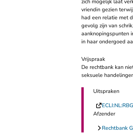
zich mogelijk laat v
vriendin gezien terwi
had een relatie met 
gevolg zijn van schri
aanknopingspunten in 
in haar ondergoed aa
Vrijspraak
De rechtbank kan nie
seksuele handelingen
Uitspraken
ECLI:NL:RB
Afzender
Rechtbank G