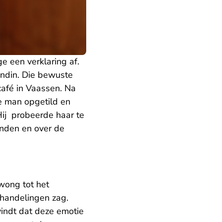
e een verklaring af.
endin. Die bewuste
afé in Vaassen. Na
de man opgetild en
Hij probeerde haar te
enden en over de
ong tot het
handelingen zag.
vindt dat deze emotie