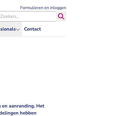
- U verlaat Rechtspraak.nl
Formulieren en inloggen
eken binnen de Rechtspraak
Zoeken
sionals
Contact
g en aanranding. Het
ndelingen hebben