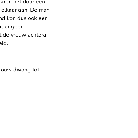
waren net door een
n elkaar aan. De man
and kon dus ook een
at er geen
t de vrouw achteraf
eld.
vrouw dwong tot