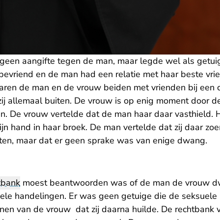
 geen aangifte tegen de man, maar legde wel als getuig
bevriend en de man had een relatie met haar beste vri
ren de man en de vrouw beiden met vrienden bij een c
 zij allemaal buiten. De vrouw is op enig moment door 
n. De vrouw vertelde dat de man haar daar vasthield. 
jn hand in haar broek. De man vertelde dat zij daar zo
tten, maar dat er geen sprake was van enige dwang.
tbank
moest beantwoorden was of de man de vrouw dw
le handelingen. Er was geen getuige die de seksuele 
nen van de vrouw dat zij daarna huilde. De rechtbank 