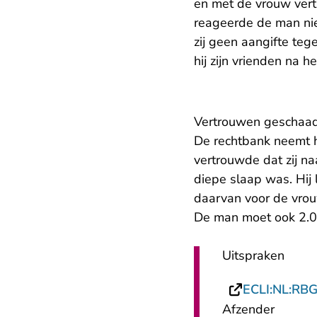
en met de vrouw ver
reageerde de man niet
zij geen aangifte te
hij zijn vrienden na h
Vertrouwen geschaa
De rechtbank neemt he
vertrouwde dat zij naa
diepe slaap was. Hij l
daarvan voor de vro
De man moet ook 2.0
Uitspraken
ECLI:NL:RB
Afzender