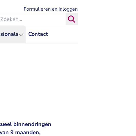
- U verlaat Rechtspraak.nl
Formulieren en inloggen
eken binnen de Rechtspraak
Zoeken
sionals
Contact
sueel binnendringen
f van 9 maanden,