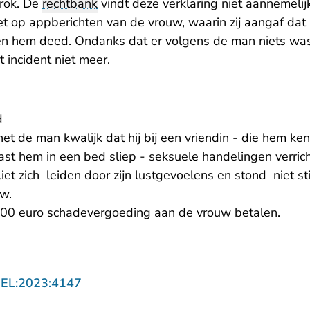
trok. De
rechtbank
vindt deze verklaring niet aannemelijk
 op appberichten van de vrouw, waarin zij aangaf dat hi
gen hem deed. Ondanks dat er volgens de man niets was
et incident niet meer.
d
t de man kwalijk dat hij bij een vriendin - die hem ke
st hem in een bed sliep - seksuele handelingen verrichtt
iet zich leiden door zijn lustgevoelens en stond niet st
uw.
00 euro schadevergoeding aan de vrouw betalen.
- U verlaat Rechtspraak.nl
GEL:2023:4147