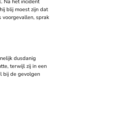
. Na het incident
j blij moest zijn dat
 voorgevallen, sprak
nnelijk dusdanig
e, terwijl zij in een
il bij de gevolgen