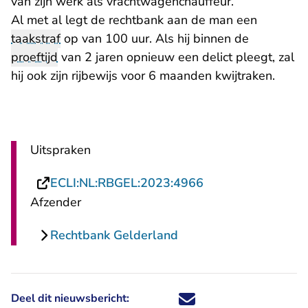
van zijn werk als vrachtwagenchauffeur.
Al met al legt de rechtbank aan de man een
taakstraf
op van 100 uur. Als hij binnen de
proeftijd
van 2 jaren opnieuw een delict pleegt, zal
hij ook zijn rijbewijs voor 6 maanden kwijtraken.
Uitspraken
- U verlaat Rechts
ECLI:NL:RBGEL:2023:4966
Afzender
Rechtbank Gelderland
Deel dit nieuwsbericht:
Deel dit nieuwsbericht via X - U 
Deel dit nieuwsbericht via Fa
Deel dit nieuwsbericht via
Deel dit nieuwsbericht