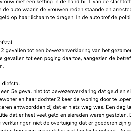
 vrouw met een ketting in de hand bij 1 van de slachtoff
ie de auto waarin de vrouwen reden staande en arrest
eld op haar lichaam te dragen. In de auto trof de polit
efstal
 2 gevallen tot een bewezenverklaring van het gezamen
ere gevallen tot een poging daartoe, aangezien de betr
n.
 diefstal
een 5e geval niet tot bewezenverklaring dat geld en si
ewoner en haar dochter 2 keer de woning door te lopen 
keren antwoordden zij dat er niets weg was. Een dag l
olitie dat er heel veel geld en sieraden waren gestolen.
verklaringen niet de overtuiging dat er goederen zijn 
worden bewezen, maar dat is niet ten laste gelegd. De