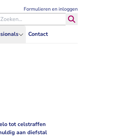
- U verlaat Rechtspraak.nl
Formulieren en inloggen
eken binnen de Rechtspraak
Zoeken
sionals
Contact
lo tot celstraffen
uldig aan diefstal