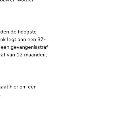
nden de hoogste
nk legt aan een 37-
l een gevangenisstraf
traf van 12 maanden,
gaat hier om een
.