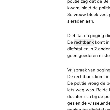
politie zag dat de 3e
kwam, hield de polit
3e vrouw bleek veel g
sieraden aan.
Diefstal en poging di
De
rechtbank
komt in
diefstal en in 2 and
geen goederen miste
Vrijspraak van poging
De rechtbank komt in 
De politie vroeg de b
iets weg was. Beide 
dochter zich bij de p
gezien de wisselende 
poging tot diefstal 