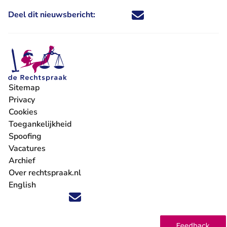
Deel dit nieuwsbericht:
Deel dit nieuwsbericht via X - U 
Deel dit nieuwsbericht via Fa
Deel dit nieuwsbericht via
Deel dit nieuwsbericht
Sitemap
Privacy
Cookies
Toegankelijkheid
Spoofing
Vacatures
- U verlaat Rechtspraak.nl
Archief
Over rechtspraak.nl
English
Volg ons op X (Twitter) - U verlaat Rechtspraak.nl
Volg ons op Facebook - U verlaat Rechtspraak.nl
Volg ons op Instagram - U verlaat Rechtspraak.nl
Volg ons op Youtube - U verlaat Rechtspraak.nl
Volg ons op LinkedIn - U verlaat Rechtspraak.n
'Blijf op de hoogte' nieuwsbrief - U verlaat