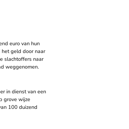
zend euro van hun
j het geld door naar
e slachtoffers naar
d had weggenomen.
er in dienst van een
p grove wijze
 van 100 duizend