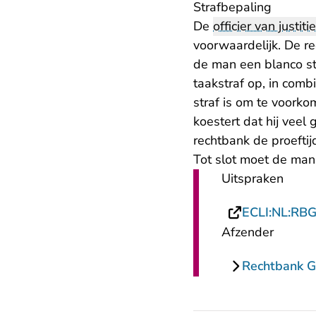
Strafbepaling
De
officier van justitie
voorwaardelijk. De r
de man een blanco st
taakstraf op, in com
straf is om te voorko
koestert dat hij veel
rechtbank de proeftijd
Tot slot moet de man
Uitspraken
ECLI:NL:RB
Afzender
Rechtbank G