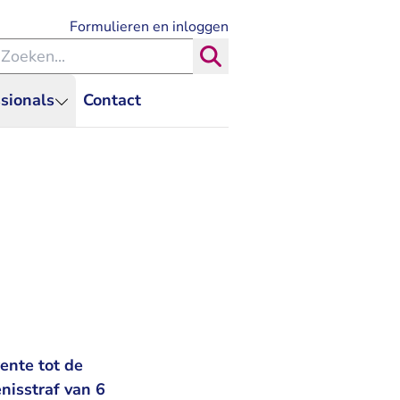
- U verlaat Rechtspraak.nl
Formulieren en inloggen
eken binnen de Rechtspraak
Zoeken
sionals
Contact
ente tot de
nisstraf van 6