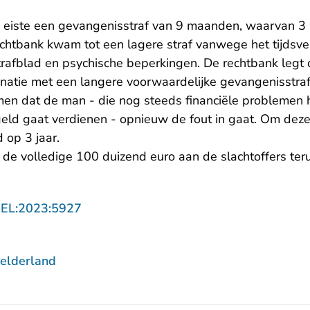
eiste een gevangenisstraf van 9 maanden, waarvan 
echtbank kwam tot een lagere straf vanwege het tijdsve
rafblad en psychische beperkingen. De rechtbank leg
binatie met een langere voorwaardelijke gevangenisstra
men dat de man - die nog steeds financiële problemen h
 geld gaat verdienen - opnieuw de fout in gaat. Om dez
 op 3 jaar.
 de volledige 100 duizend euro aan de slachtoffers te
- U verlaat Rechtspraak.nl
GEL:2023:5927
elderland