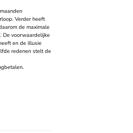
3 maanden
rloop. Verder heeft
t daarom de maximale
f. De voorwaardelijke
eeft en de illusie
elfde redenen stelt de
rugbetalen.