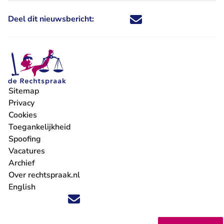
Deel dit nieuwsbericht:
Deel dit nieuwsbericht via X - U 
Deel dit nieuwsbericht via Fa
Deel dit nieuwsbericht via
Deel dit nieuwsbericht
Sitemap
Privacy
Cookies
Toegankelijkheid
Spoofing
Vacatures
- U verlaat Rechtspraak.nl
Archief
Over rechtspraak.nl
English
Volg ons op X (Twitter) - U verlaat Rechtspraak.nl
Volg ons op Facebook - U verlaat Rechtspraak.nl
Volg ons op Instagram - U verlaat Rechtspraak.nl
Volg ons op Youtube - U verlaat Rechtspraak.nl
Volg ons op LinkedIn - U verlaat Rechtspraak.n
'Blijf op de hoogte' nieuwsbrief - U verlaat