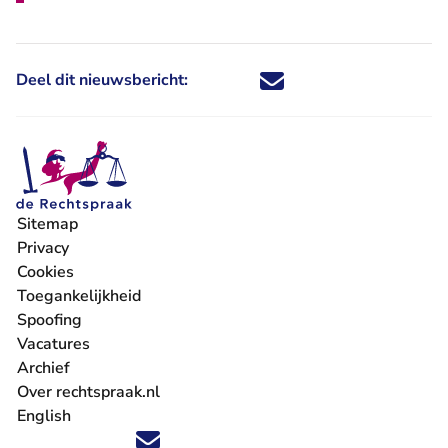
Deel dit nieuwsbericht:
Deel dit nieuwsbericht via X - U 
Deel dit nieuwsbericht via Fa
Deel dit nieuwsbericht via
Deel dit nieuwsbericht
Sitemap
Privacy
Cookies
Toegankelijkheid
Spoofing
Vacatures
- U verlaat Rechtspraak.nl
Archief
Over rechtspraak.nl
English
Volg ons op X (Twitter) - U verlaat Rechtspraak.nl
Volg ons op Facebook - U verlaat Rechtspraak.nl
Volg ons op Instagram - U verlaat Rechtspraak.nl
Volg ons op Youtube - U verlaat Rechtspraak.nl
Volg ons op LinkedIn - U verlaat Rechtspraak.n
'Blijf op de hoogte' nieuwsbrief - U verlaat