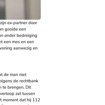
ijn ex-partner door
an gooide een
an onder bedreiging
met een mes en een
 woning aanwezig en
at de man niet
olgens de rechtbank
 te brengen. Dit
sverloop zat tussen
et moment dat hij 112