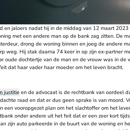
n jaloers nadat hij in de middag van 12 maart 2023 z
oning met een andere man op de bank zag zitten. De m
terdeur, drong de woning binnen en joeg de andere m
p weg. Hij stak daarna 74 keer in op zijn ex-partner 
jaar oude dochtertje van de man en de vrouw was in de
feit dat haar vader haar moeder om het leven bracht.
n justitie
en de advocaat is de rechtbank van oordeel d
achte raad en dat er dus geen sprake is van moord. V
n een vooropgezet plan om het slachtoffer om het leven
tbank onder andere uit het feit dat er een zeer kort tijd
n zijn auto parkeerde in de buurt van de woning en h