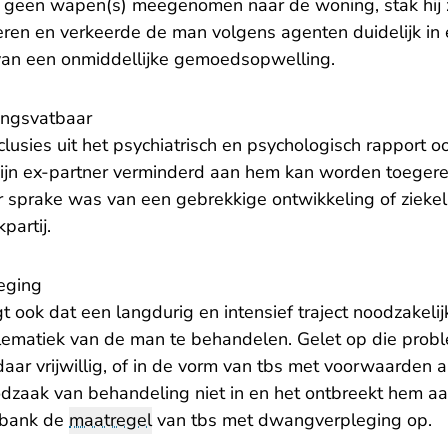
ij geen wapen(s) meegenomen naar de woning, stak hij z
keren en verkeerde de man volgens agenten duidelijk in
r van een onmiddellijke gemoedsopwelling.
ingsvatbaar
usies uit het psychiatrisch en psychologisch rapport o
ijn ex-partner verminderd aan hem kan worden toegere
er sprake was van een gebrekkige ontwikkeling of ziekel
kpartij.
eging
gt ook dat een langdurig en intensief traject noodzakelij
lematiek van de man te behandelen. Gelet op die proble
j daar vrijwillig, of in de vorm van tbs met voorwaarden
oodzaak van behandeling niet in en het ontbreekt hem aa
tbank de
maatregel
van tbs met dwangverpleging op.