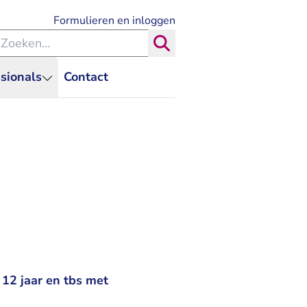
- U verlaat Rechtspraak.nl
Formulieren en inloggen
eken binnen de Rechtspraak
Zoeken
sionals
Contact
 12 jaar en tbs met