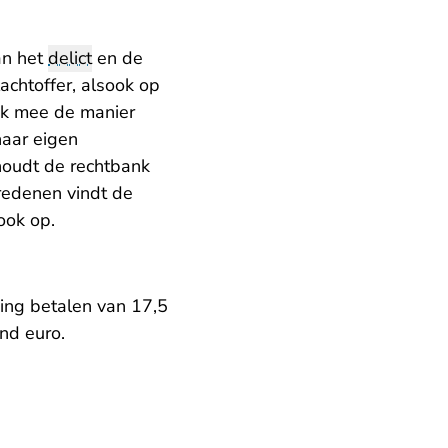
an het
delict
en de
chtoffer, alsook op
nk mee de manier
haar eigen
 houdt de rechtbank
 redenen vindt de
ook op.
ing betalen van 17,5
nd euro.