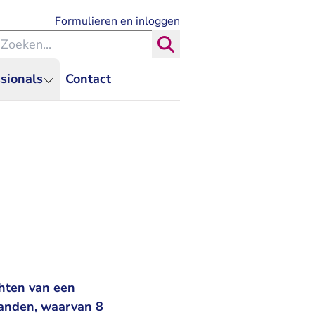
- U verlaat Rechtspraak.nl
Formulieren en inloggen
eken binnen de Rechtspraak
Zoeken
sionals
Contact
chten van een
aanden, waarvan 8