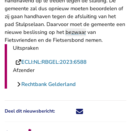
handhavend op te treden tegen de sluiting. De
gemeente zal dus opnieuw moeten beoordelen of
zij gaan handhaven tegen de afsluiting van het
pad Stulpselaan. Daarvoor moet de gemeente een
nieuwe beslissing op het
bezwaar
van
Fietsvrienden en de Fietsersbond nemen.
Uitspraken
- U verlaat Rechts
ECLI:NL:RBGEL:2023:6588
Afzender
Rechtbank Gelderland
Deel dit nieuwsbericht:
Deel dit nieuwsbericht via X - U 
Deel dit nieuwsbericht via Fa
Deel dit nieuwsbericht via
Deel dit nieuwsbericht