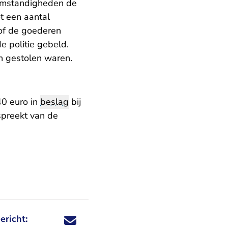
 omstandigheden de
ot een aantal
 of de goederen
e politie gebeld.
n gestolen waren.
40 euro in
beslag
bij
spreekt van de
ericht:
Deel dit nieuwsbericht via X - U verlaat Rechtspraa
Deel dit nieuwsbericht via Facebook - U verlaat
Deel dit nieuwsbericht via e-mail
Deel dit nieuwsbericht via LinkedIn - U v