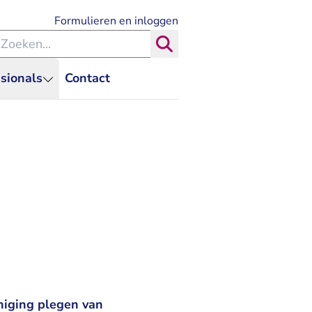
- U verlaat Rechtspraak.nl
Formulieren en inloggen
eken binnen de Rechtspraak
Zoeken
sionals
Contact
eniging plegen van