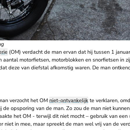
ng
rie
(OM) verdacht de man ervan dat hij tussen 1 januar
aantal motorfietsen, motorblokken en snorfietsen in zijn 
dat deze van diefstal afkomstig waren. De man ontkende
man verzocht het OM
niet-ontvankelijk
te verklaren, omd
ij de opsporing van de man. Zo zou de man niet kunn
aakte het OM - terwijl dit niet mocht – gebruik van ee
er niet in mee, maar spreekt de man wel vrij van de ve