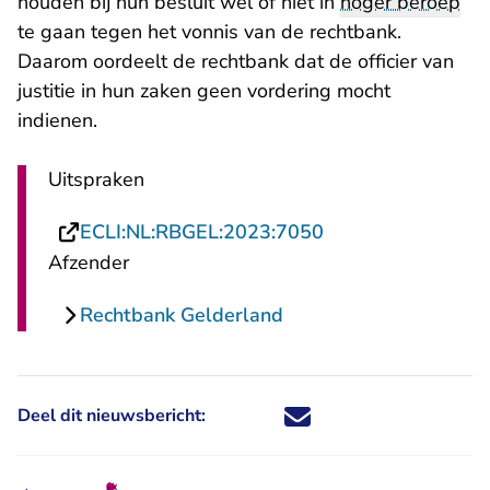
houden bij hun besluit wel of niet in
hoger beroep
te gaan tegen het vonnis van de rechtbank.
Daarom oordeelt de rechtbank dat de officier van
justitie in hun zaken geen vordering mocht
indienen.
Uitspraken
- U verlaat Rechts
ECLI:NL:RBGEL:2023:7050
Afzender
Rechtbank Gelderland
Deel dit nieuwsbericht:
Deel dit nieuwsbericht via X - U 
Deel dit nieuwsbericht via Fa
Deel dit nieuwsbericht via
Deel dit nieuwsbericht