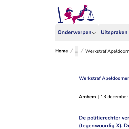
Onderwerpen
Uitspraken
Home
...
Werkstraf Apeldoorne
Werkstraf Apeldoorner 
Arnhem
|
13 december
De politierechter ve
(tegenwoordig X). D