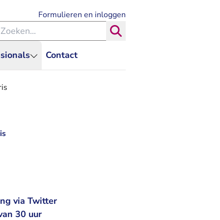
- U verlaat Rechtspraak.nl
Formulieren en inloggen
eken binnen de Rechtspraak
Zoeken
sionals
Contact
ris
is
ng via Twitter
van 30 uur