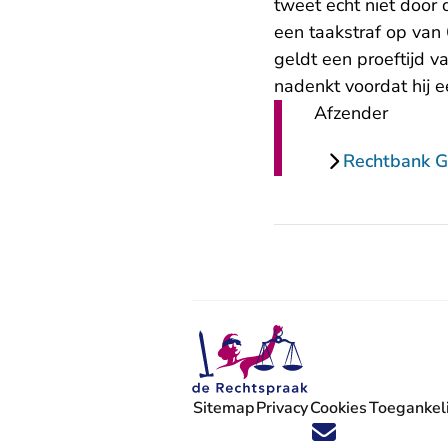
tweet echt niet door
een taakstraf op van 
geldt een proeftijd v
nadenkt voordat hij e
Afzender
Rechtbank G
Sitemap
Privacy
Cookies
Toegankeli
Volg ons op X (Twitter) - U verlaat
Volg ons op Facebook - U verlaa
Volg ons op Instagram - U ve
Volg ons op Youtube - U 
Volg ons op LinkedIn -
'Blijf op de hoogte