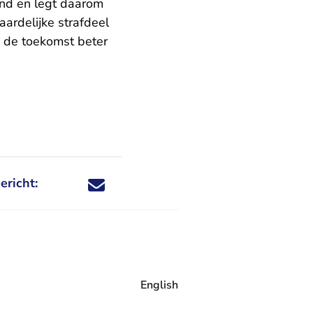
end en legt daarom
ardelijke strafdeel
in de toekomst beter
ericht:
Deel dit nieuwsbericht via X - U verlaat Rechtspraa
Deel dit nieuwsbericht via Facebook - U verlaat
Deel dit nieuwsbericht via e-mail
Deel dit nieuwsbericht via LinkedIn - U v
English