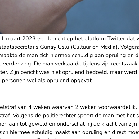
1 maart 2023 een bericht op het platform Twitter dat 
staatssecretaris Gunay Uslu (Cultuur en Media). Volgen
aakte de man zich hiermee schuldig aan opruiing en 
verdenking. De man verklaarde tijdens zijn rechtszaak 
tter. Zijn bericht was niet opruiend bedoeld, maar wer
e personen wel als opruiend opgevat.
r
n celstraf van 4 weken waarvan 2 weken voorwaardelijk
traf. Volgens de politierechter spoort de man met het s
en aan tot geweld en onderschat hij de kracht van zijn 
ich hiermee schuldig maakt aan opruiing en direct moet