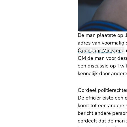
De man plaatste op 1
adres van voormalig 
Openbaar Ministerie
m
OM de man voor deze 
een discussie op Twi
kennelijk door ander
Oordeel politierechte
De officier eiste ee
komt tot een andere s
bericht andere person
oordeelt dat de man z