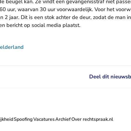
 de beugel kan. Ze vindt een gevangenisstraf niet pass
60 uur, waarvan 30 uur voorwaardelijk. Voor het voorwa
an 2 jaar. Dit is een stok achter de deur, zodat de man 
en bericht op social media plaatst.
elderland
Deel dit nieuwsb
jkheid
Spoofing
Vacatures
Archief
Over rechtspraak.nl
- U verlaat Rechtspraak.nl
 Rechtspraak.nl
t Rechtspraak.nl
rlaat Rechtspraak.nl
verlaat Rechtspraak.nl
 U verlaat Rechtspraak.nl
' nieuwsbrief - U verlaat Rechtspraak.nl