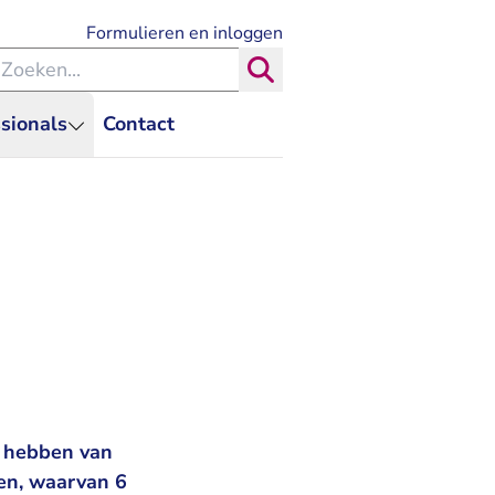
- U verlaat Rechtspraak.nl
Formulieren en inloggen
eken binnen de Rechtspraak
Zoeken
sionals
Contact
t hebben van
den, waarvan 6