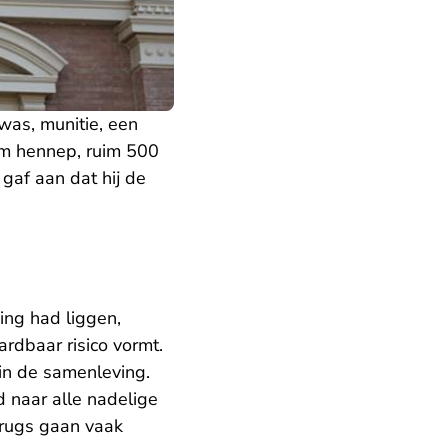
was, munitie, een
m hennep, ruim 500
af aan dat hij de
ing had liggen,
rdbaar risico vormt.
 in de samenleving.
d naar alle nadelige
drugs gaan vaak