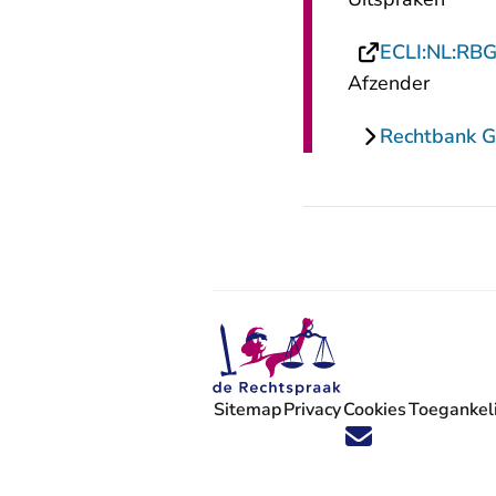
ECLI:NL:RB
Afzender
Rechtbank G
Sitemap
Privacy
Cookies
Toegankeli
Volg ons op X (Twitter) - U verlaat
Volg ons op Facebook - U verlaa
Volg ons op Instagram - U ve
Volg ons op Youtube - U 
Volg ons op LinkedIn -
'Blijf op de hoogte