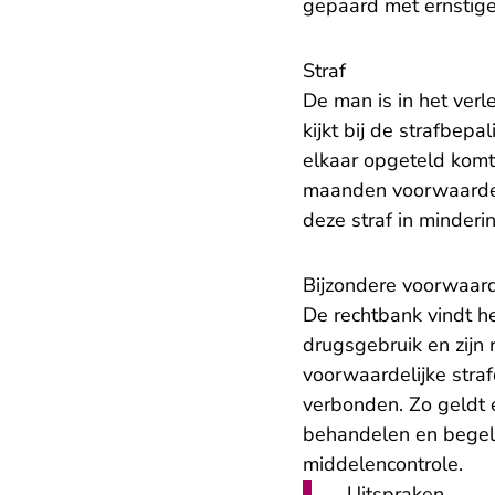
gepaard met ernstige 
Straf
De man is in het ver
kijkt bij de strafbepa
elkaar opgeteld komt
maanden voorwaardeli
deze straf in minderi
Bijzondere voorwaar
De rechtbank vindt he
drugsgebruik en zijn 
voorwaardelijke stra
verbonden. Zo geldt 
behandelen en begele
middelencontrole.
Uitspraken