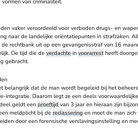
vormen van criminaliteit.
leden vaker veroordeeld voor verboden drugs- en wapen
ling naar de landelijke oriëntatiepunten in strafzaken. All
 de rechtbank uit op een gevangenisstraf van 16 maa
jk. De tijd die de
verdachte
in
voorarrest
heeft doorge
ng gebracht.
den
t belangrijk dat de man wordt begeleid bij het beheers
re-integratie. Daarom legt ze een deels voorwaardelijke 
fdeel geldt een
proeftijd
van 3 jaar en hieraan zijn bij
een meldplicht bij de
reclassering
en moet de man zich v
iden door een forensische verslavingsinstelling en m