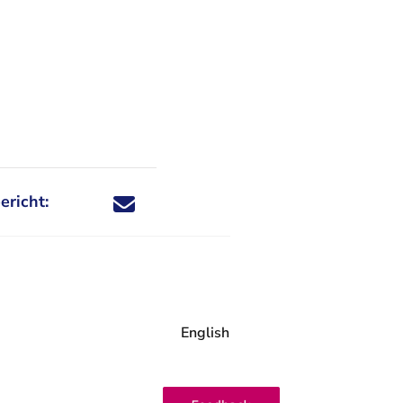
ericht:
Deel dit nieuwsbericht via X - U verlaat Rechtspraa
Deel dit nieuwsbericht via Facebook - U verlaat
Deel dit nieuwsbericht via e-mail
Deel dit nieuwsbericht via LinkedIn - U v
English