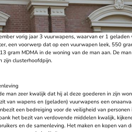
ptember vorig jaar 3 vuurwapens, waarvan er 1 geladen 
er, een voorwerp dat op een vuurwapen leek, 550 gra
13 gram MDMA in de woning van de man aan. De man g
 zijn clusterhoofdpijn.
enleving
 man zeer kwalijk dat hij al deze goederen in zijn won
ezit van wapens en (geladen) vuurwapens een onaanvaa
enbezit een bedreiging voor de veiligheid van personen
bank het bezit van verdovende middelen kwalijk, kijken
bruikers en de samenleving. Het maken en kopen van 