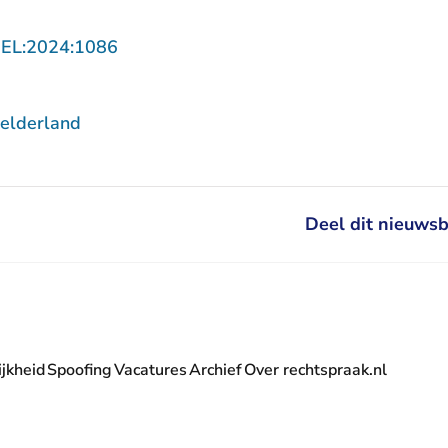
- U verlaat Rechtspraak.nl
GEL:2024:1086
elderland
Deel dit nieuwsb
jkheid
Spoofing
Vacatures
Archief
Over rechtspraak.nl
- U verlaat Rechtspraak.nl
 Rechtspraak.nl
t Rechtspraak.nl
rlaat Rechtspraak.nl
verlaat Rechtspraak.nl
 U verlaat Rechtspraak.nl
' nieuwsbrief - U verlaat Rechtspraak.nl