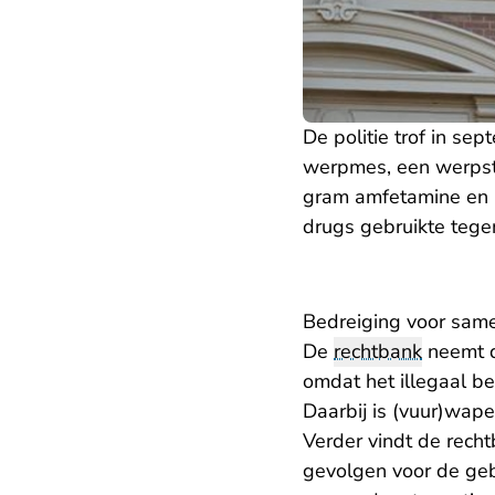
De politie trof in se
werpmes, een werpst
gram amfetamine en 
drugs gebruikte tegen
Bedreiging voor sam
De
rechtbank
neemt de
omdat het illegaal b
Daarbij is (vuur)wap
Verder vindt de recht
gevolgen voor de ge