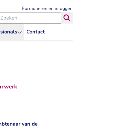
- U verlaat Rechtspraak.nl
Formulieren en inloggen
eken binnen de Rechtspraak
Zoeken
sionals
Contact
uurwerk
mbtenaar van de