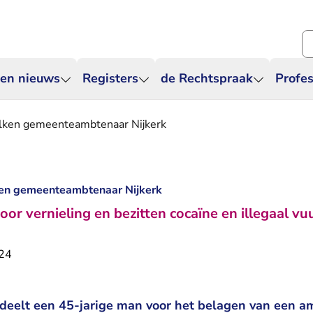
Zo
 en nieuws
Registers
de Rechtspraak
Profes
alken gemeenteambtenaar Nijkerk
ken gemeenteambtenaar Nijkerk
or vernieling en bezitten cocaïne en illegaal v
024
deelt een 45-jarige man voor het belagen van een a