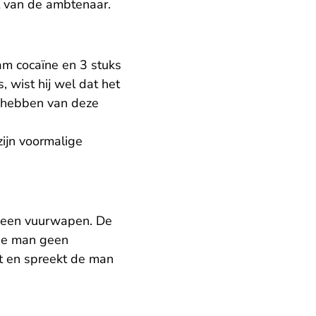
it van de ambtenaar.
am cocaïne en 3 stuks
 wist hij wel dat het
g hebben van deze
zijn voormalige
 een vuurwapen. De
 de man geen
kt en spreekt de man