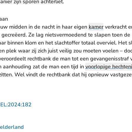
anier zijn sporen achterliet.
aan
uw midden in de nacht in haar eigen
kamer
verkracht e
ie gecreëerd. Ze lag nietsvermoedend te slapen toen de
 binnen klom en het slachtoffer totaal overviel. Het sl
n plek waar zij zich juist veilig zou moeten voelen – d
eroordeelt rechtbank de man tot een gevangenisstraf v
jn aanhouding zat de man een tijd in
voorlopige hechten
zitten. Wel vindt de rechtbank dat hij opnieuw vastgez
.
- U verlaat Rechtspraak.nl
GEL:2024:182
elderland