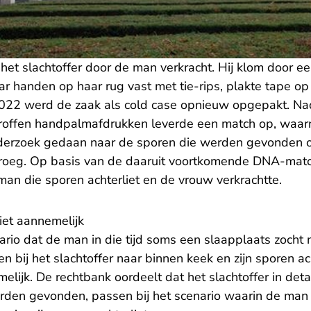
het slachtoffer door de man verkracht. Hij klom door 
ar handen op haar rug vast met tie-rips, plakte tape o
 2022 werd de zaak als cold case opnieuw opgepakt. N
troffen handpalmafdrukken leverde een match op, waar
derzoek gedaan naar de sporen die werden gevonden op
 droeg. Op basis van de daaruit voortkomende DNA-mat
an die sporen achterliet en de vrouw verkrachtte.
niet aannemelijk
ario dat de man in die tijd soms een slaapplaats zocht 
n bij het slachtoffer naar binnen keek en zijn sporen ach
elijk. De rechtbank oordeelt dat het slachtoffer in deta
rden gevonden, passen bij het scenario waarin de man h