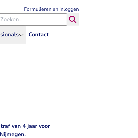
- U verlaat Rechtspraak.nl
Formulieren en inloggen
eken binnen de Rechtspraak
Zoeken
sionals
Contact
raf van 4 jaar voor
 Nijmegen.