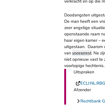
verkracht en op die m
Doodangsten uitgest
De man heeft een vro
zeer angstige situat
openstaande raam naar
haar eigen kamer – ee
uitgestaan. Daarom v
van
voorarrest
. Na zi
niet opnieuw vast te 
voorlopige hechtenis
Uitspraken
ECLI:NL:RB
Afzender
Rechtbank G