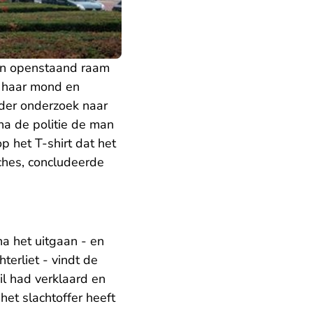
een openstaand raam
p haar mond en
ader onderzoek naar
na de politie de man
 het T-shirt dat het
ches, concludeerde
na het uitgaan - en
terliet - vindt de
il had verklaard en
et slachtoffer heeft