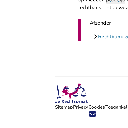
rechtbank niet beweze
Afzender
Rechtbank G
Sitemap
Privacy
Cookies
Toegankeli
Volg ons op X (Twitter) - U verlaat
Volg ons op Facebook - U verlaa
Volg ons op Instagram - U ve
Volg ons op Youtube - U 
Volg ons op LinkedIn -
'Blijf op de hoogte