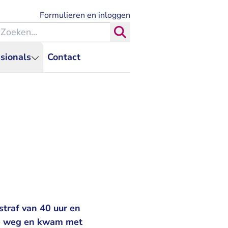
- U verlaat Rechtspraak.nl
Formulieren en inloggen
eken binnen de Rechtspraak
Zoeken
sionals
Contact
straf van 40 uur en
de weg en kwam met