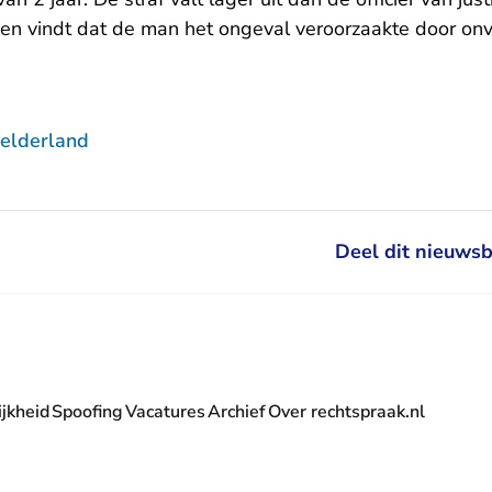
n vindt dat de man het ongeval veroorzaakte door onvoo
elderland
Deel dit nieuwsb
jkheid
Spoofing
Vacatures
Archief
Over rechtspraak.nl
- U verlaat Rechtspraak.nl
 Rechtspraak.nl
t Rechtspraak.nl
rlaat Rechtspraak.nl
verlaat Rechtspraak.nl
 U verlaat Rechtspraak.nl
' nieuwsbrief - U verlaat Rechtspraak.nl