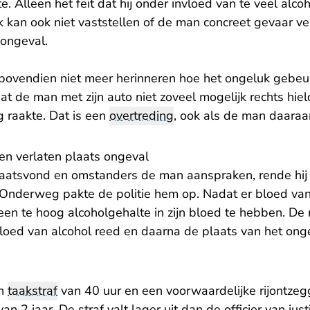
 Alleen het feit dat hij onder invloed van te veel alcoh
 kan ook niet vaststellen of de man concreet gevaar ve
ongeval.
 bovendien niet meer herinneren hoe het ongeluk gebeu
 de man met zijn auto niet zoveel mogelijk rechts hiel
g raakte. Dat is een
overtreding
, ook als de man daaraa
en verlaten plaats ongeval
aatsvond en omstanders de man aanspraken, rende hij 
 Onderweg pakte de politie hem op. Nadat er bloed v
een te hoog alcoholgehalte in zijn bloed te hebben. De
oed van alcohol reed en daarna de plaats van het ongev
en
taakstraf
van 40 uur en een voorwaardelijke rijontze
an 2 jaar. De straf valt lager uit dan de officier van jus