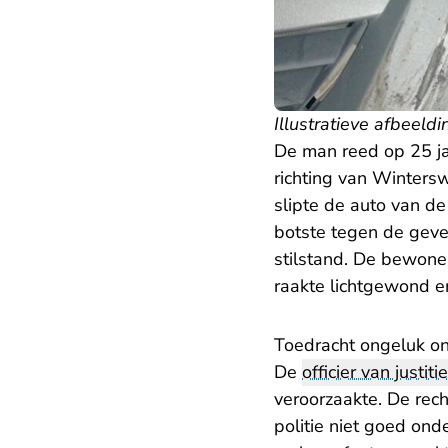
Illustratieve afbeeldi
De man reed op 25 ja
richting van Winters
slipte de auto van d
botste tegen de gev
stilstand. De bewon
raakte lichtgewond e
Toedracht ongeluk on
De
officier van justitie
veroorzaakte. De rec
politie niet goed ond