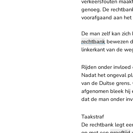
verkeersfouten maakte.
genoeg. De rechtbank
voorafgaand aan het 
De man zelf kan zich
rechtbank
bewezen dat
linkerkant van de we
Rijden onder invloed 
Nadat het ongeval pl
van de Duitse grens.
afgenomen bleek hij 
dat de man onder invl
Taakstraf
De rechtbank legt e
op met een
proeftijd
v