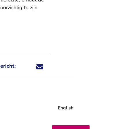
rzichtig te zijn.
ericht:
Deel dit nieuwsbericht via X - U verlaat Rechtspraa
Deel dit nieuwsbericht via Facebook - U verlaat
Deel dit nieuwsbericht via e-mail
Deel dit nieuwsbericht via LinkedIn - U v
English