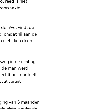
ol reed is niet
roorzaakte
rde. Wel vindt de
d, omdat hij aan de
n niets kon doen.
weg in de richting
an de man werd
 rechtbank oordeelt
al verliet.
gging van 6 maanden
titie eiste, omdat de