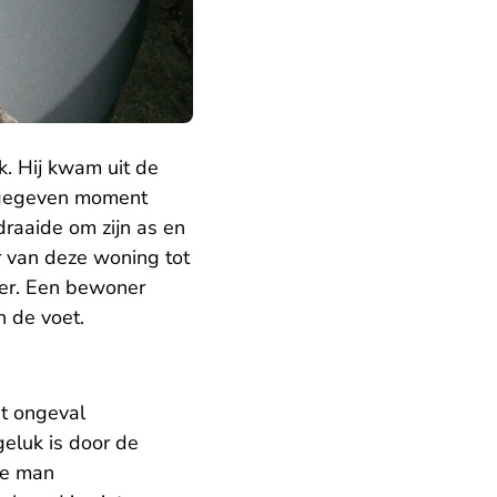
. Hij kwam uit de
n gegeven moment
draaide om zijn as en
 van deze woning tot
er. Een bewoner
 de voet.
et ongeval
geluk is door de
de man