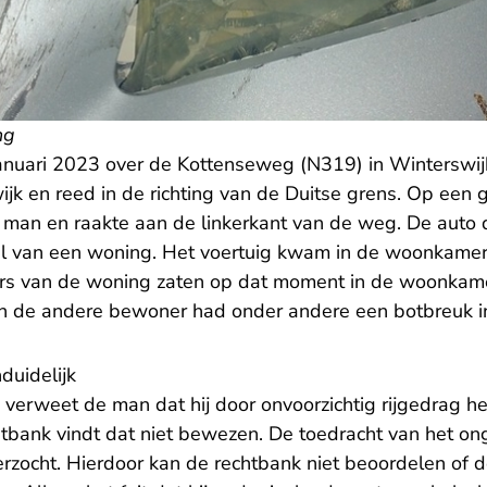
ng
nuari 2023 over de Kottenseweg (N319) in Winterswijk
wijk en reed in de richting van de Duitse grens. Op ee
e man en raakte aan de linkerkant van de weg. De auto 
el van een woning. Het voertuig kwam in de woonkamer
ers van de woning zaten op dat moment in de woonkam
n de andere bewoner had onder andere een botbreuk in
duidelijk
verweet de man dat hij door onvoorzichtig rijgedrag h
htbank vindt dat niet bewezen. De toedracht van het on
erzocht. Hierdoor kan de rechtbank niet beoordelen of 