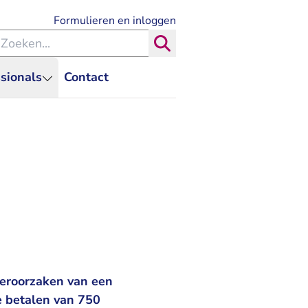
- U verlaat Rechtspraak.nl
Formulieren en inloggen
eken binnen de Rechtspraak
Zoeken
sionals
Contact
veroorzaken van een
e betalen van 750