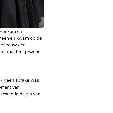
n Renkum en
 heen en kwam op de
 de vrouw een
ger raakten gewond.
 - geen sprake was
moment van
schuld in de zin van