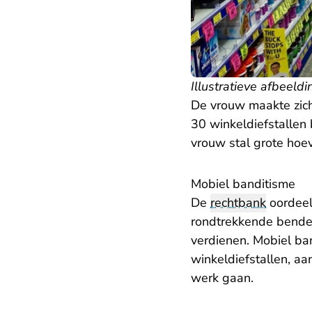
Illustratieve afbeeldi
De vrouw maakte zich 
30 winkeldiefstallen b
vrouw stal grote ho
Mobiel banditisme
De
rechtbank
oordeelt
rondtrekkende bendes
verdienen. Mobiel ban
winkeldiefstallen, a
werk gaan.