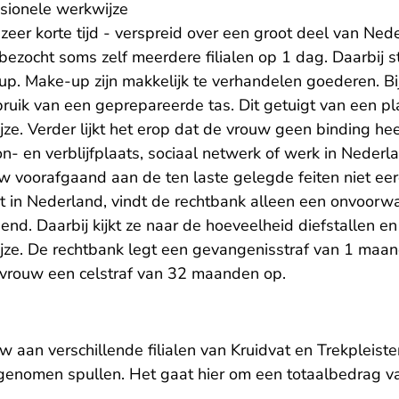
sionele werkwijze
zeer korte tijd - verspreid over een groot deel van Ne
 bezocht soms zelf meerdere filialen op 1 dag. Daarbij s
. Make-up zijn makkelijk te verhandelen goederen. Bij
uik van een geprepareerde tas. Dit getuigt van een p
ze. Verder lijkt het erop dat de vrouw geen binding he
- en verblijfplaats, sociaal netwerk of werk in Nederl
 voorafgaand aan de ten laste gelegde feiten niet eer
it in Nederland, vindt de rechtbank alleen een onvoorwa
nd. Daarbij kijkt ze naar de hoeveelheid diefstallen e
jze. De rechtbank legt een gevangenisstraf van 1 maand
e vrouw een celstraf van 32 maanden op.
w aan verschillende filialen van Kruidvat en Trekpleis
enomen spullen. Het gaat hier om een totaalbedrag va