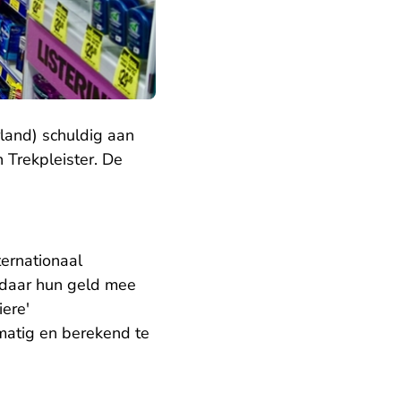
rland) schuldig aan
n Trekpleister. De
ternationaal
n daar hun geld mee
iere'
matig en berekend te