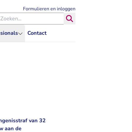
- U verlaat Rechtspraak.nl
Formulieren en inloggen
eken binnen de Rechtspraak
Zoeken
sionals
Contact
ngenisstraf van 32
uw aan de