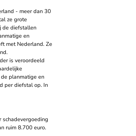
derland - meer dan 30
tal ze grote
 de diefstallen
lanmatige en
eft met Nederland. Ze
and.
der is veroordeeld
ardelijke
n de planmatige en
 per diefstal op. In
ter schadevergoeding
n ruim 8.700 euro.