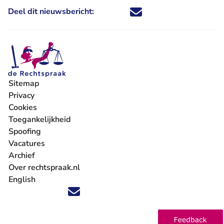
Deel dit nieuwsbericht:
Deel dit nieuwsbericht via X - U 
Deel dit nieuwsbericht via Fa
Deel dit nieuwsbericht via
Deel dit nieuwsbericht
Sitemap
Privacy
Cookies
Toegankelijkheid
Spoofing
Vacatures
- U verlaat Rechtspraak.nl
Archief
Over rechtspraak.nl
English
Volg ons op X (Twitter) - U verlaat Rechtspraak.nl
Volg ons op Facebook - U verlaat Rechtspraak.nl
Volg ons op Instagram - U verlaat Rechtspraak.nl
Volg ons op Youtube - U verlaat Rechtspraak.nl
Volg ons op LinkedIn - U verlaat Rechtspraak.n
'Blijf op de hoogte' nieuwsbrief - U verlaat