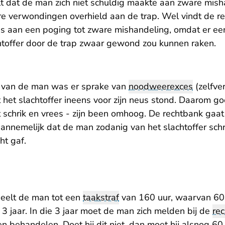
t dat de man zich niet schuldig maakte aan zware mish
re verwondingen overhield aan de trap. Wel vindt de 
is aan een poging tot zware mishandeling, omdat er ee
htoffer door de trap zwaar gewond zou kunnen raken.
van de man was er sprake van
noodweerexces
(zelfve
het slachtoffer ineens voor zijn neus stond. Daarom gooi
 schrik en vrees - zijn been omhoog. De rechtbank gaat 
aannemelijk dat de man zodanig van het slachtoffer schr
cht gaf.
eelt de man tot een
taakstraf
van 160 uur, waarvan 60 
3 jaar. In die 3 jaar moet de man zich melden bij de
rec
n behandelen. Doet hij dit niet, dan moet hij alsnog 60 