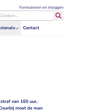
- U verlaat Rechtspraak.nl
Formulieren en inloggen
eken binnen de Rechtspraak
Zoeken
sionals
Contact
straf van 160 uur,
 Daarbij moet de man