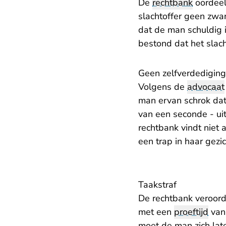
De
rechtbank
oordeel
slachtoffer geen zwa
dat de man schuldig 
bestond dat het slac
Geen zelfverdediging
Volgens de
advocaat
man ervan schrok dat 
van een seconde - uit
rechtbank vindt niet 
een trap in haar gezi
Taakstraf
De rechtbank veroord
met een
proeftijd
van 
moet de man zich late