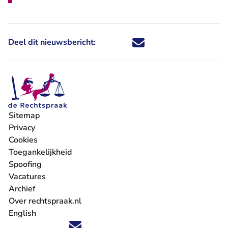
Deel dit nieuwsbericht:
Deel dit nieuwsbericht via X - U 
Deel dit nieuwsbericht via Fa
Deel dit nieuwsbericht via
Deel dit nieuwsbericht
Sitemap
Privacy
Cookies
Toegankelijkheid
Spoofing
Vacatures
- U verlaat Rechtspraak.nl
Archief
Over rechtspraak.nl
English
Volg ons op X (Twitter) - U verlaat Rechtspraak.nl
Volg ons op Facebook - U verlaat Rechtspraak.nl
Volg ons op Instagram - U verlaat Rechtspraak.nl
Volg ons op Youtube - U verlaat Rechtspraak.nl
Volg ons op LinkedIn - U verlaat Rechtspraak.n
'Blijf op de hoogte' nieuwsbrief - U verlaat