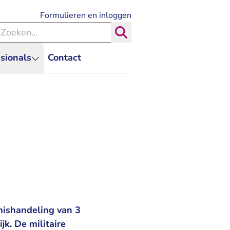
- U verlaat Rechtspraak.nl
Formulieren en inloggen
eken binnen de Rechtspraak
Zoeken
sionals
Contact
 mishandeling van 3
jk. De militaire