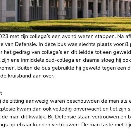
023 met zijn collega’s een avond wezen stappen. Na af
je van Defensie. In deze bus was slechts plaats voor 
or het gedrag van collega’s en dit leidde tot een geweld
t zijn ene inmiddels oud-collega en daarna sloeg hij ook
komen. Buiten de bus gebruikte hij geweld tegen een d
rde kruisband aan over.
t
bij de zitting aanwezig waren beschouwden de man als e
plosie kwam dan ook volledig onverwacht en liet zijn 
de man dit kwalijk. Bij Defensie staan vertrouwen en
ngs op elkaar kunnen vertrouwen. De man taste met zij