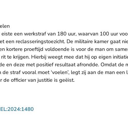
elen
eiste een werkstraf van 180 uur, waarvan 100 uur voo
et een reclasseringstoezicht. De militaire kamer gaat ni
een kortere proeftijd voldoende is voor de man om same
rit te krijgen. Hierbij weegt mee dat hij op eigen initiati
de en deze met positief resultaat afrondde. Omdat de m
 de straf vooral moet ‘voelen’, legt zij aan de man een 
de officier van justitie is geëist.
- U verlaat Rechtspraak.nl
GEL:2024:1480