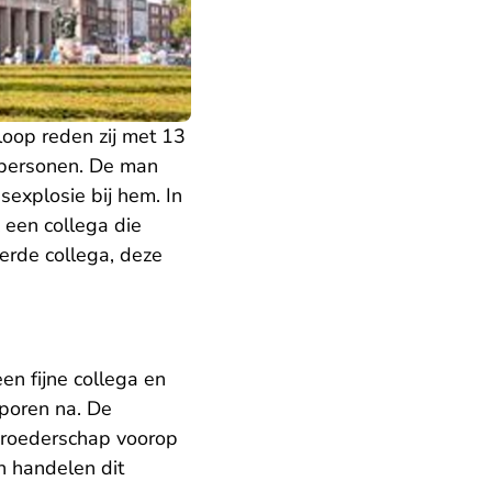
loop reden zij met 13
8 personen. De man
sexplosie bij hem. In
 een collega die
erde collega, deze
en fijne collega en
sporen na. De
 broederschap voorop
n handelen dit