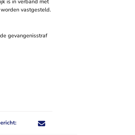
ijk is in verband met
 worden vastgesteld.
gde gevangenisstraf
ericht:
Deel dit nieuwsbericht via X - U verlaat Rechtspraa
Deel dit nieuwsbericht via Facebook - U verlaat
Deel dit nieuwsbericht via e-mail
Deel dit nieuwsbericht via LinkedIn - U v