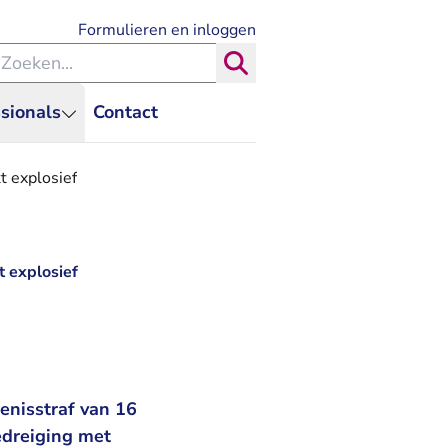
- U verlaat Rechtspraak.nl
Formulieren en inloggen
eken binnen de Rechtspraak
Zoeken
sionals
Contact
t explosief
t explosief
enisstraf van 16
edreiging met