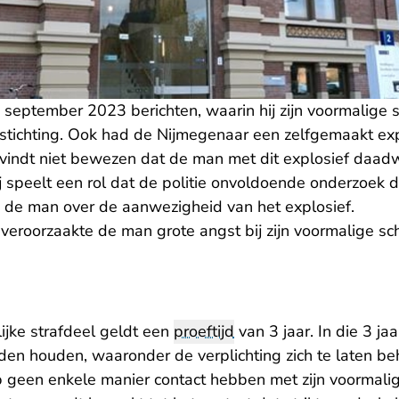
 september 2023 berichten, waarin hij zijn voormalige
tichting. Ook had de Nijmegenaar een zelfgemaakt explo
vindt niet bewezen dat de man met dit explosief daadw
j speelt een rol dat de politie onvoldoende onderzoek 
n de man over de aanwezigheid van het explosief.
eroorzaakte de man grote angst bij zijn voormalige sch
ijke strafdeel geldt een
proeftijd
van 3 jaar. In die 3 ja
en houden, waaronder de verplichting zich te laten be
op geen enkele manier contact hebben met zijn voormal