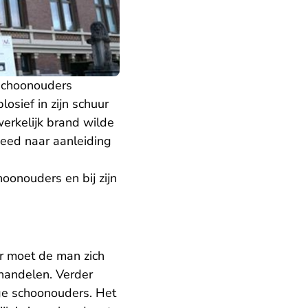
 schoonouders
sief in zijn schuur
erkelijk brand wilde
deed naar aanleiding
oonouders en bij zijn
ar moet de man zich
handelen. Verder
ige schoonouders. Het