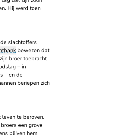
 zag dat zijn zoon
n. Hij werd toen
de slachtoffers
htbank
bewezen dat
ijn broer toebracht.
odslag – in
s – en de
mannen beriepen zich
 leven te beroven.
 broers een grove
kens blijven hem