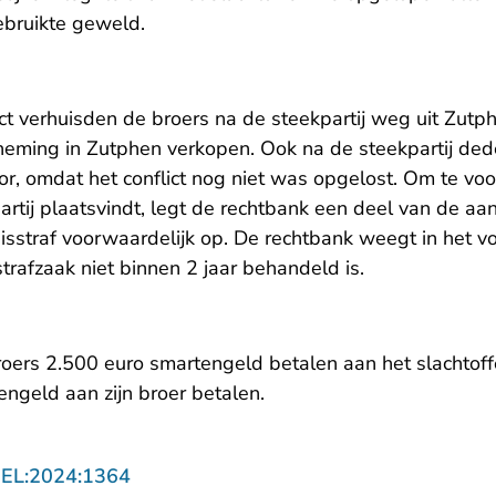
ebruikte geweld.
ict verhuisden de broers na de steekpartij weg uit Zut
rneming in Zutphen verkopen. Ook na de steekpartij ded
or, omdat het conflict nog niet was opgelost. Om te vo
rtij plaatsvindt, legt de rechtbank een deel van de aa
straf voorwaardelijk op. De rechtbank weegt in het v
rafzaak niet binnen 2 jaar behandeld is.
roers 2.500 euro smartengeld betalen aan het slachtoff
ngeld aan zijn broer betalen.
- U verlaat Rechtspraak.nl
GEL:2024:1364