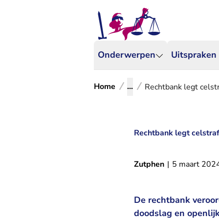
Onderwerpen
Uitspraken
Home
...
Rechtbank legt celstr
Rechtbank legt celstraf
Zutphen
|
5 maart 202
De rechtbank veroord
doodslag en openlij