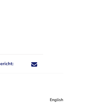
ericht:
Deel dit nieuwsbericht via X - U verlaat Rechtspraa
Deel dit nieuwsbericht via Facebook - U verlaat
Deel dit nieuwsbericht via e-mail
Deel dit nieuwsbericht via LinkedIn - U v
English