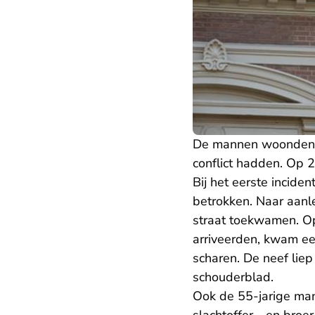
De mannen woonden in 
conflict hadden. Op 22
Bij het eerste incid
betrokken. Naar aanl
straat toekwamen. Op
arriveerden, kwam ee
scharen. De neef liep 
schouderblad.
Ook de 55-jarige man