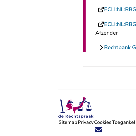
ECLI:NL:RB
ECLI:NL:RB
Afzender
Rechtbank G
Sitemap
Privacy
Cookies
Toegankeli
Volg ons op X (Twitter) - U verlaat
Volg ons op Facebook - U verlaa
Volg ons op Instagram - U ve
Volg ons op Youtube - U 
Volg ons op LinkedIn -
'Blijf op de hoogte