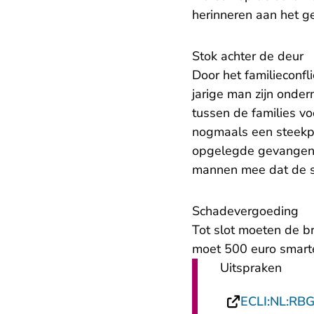
herinneren aan het g
Stok achter de deur
Door het familieconfl
jarige man zijn onde
tussen de families vo
nogmaals een steekpa
opgelegde gevangenis
mannen mee dat de st
Schadevergoeding
Tot slot moeten de b
moet 500 euro smarte
Uitspraken
ECLI:NL:RB