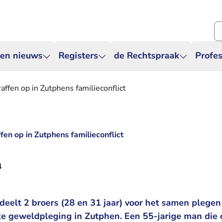
Zo
 en nieuws
Registers
de Rechtspraak
Profes
affen op in Zutphens familieconflict
fen op in Zutphens familieconflict
4
eelt 2 broers (28 en 31 jaar) voor het samen plegen
ke geweldpleging in Zutphen. Een 55-jarige man die