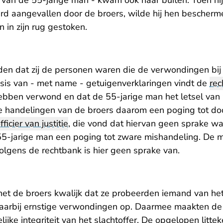
r van de 55-jarige man - kwam ook naar buiten. Toen hij
 aangevallen door de broers, wilde hij hen bescherme
 in zijn rug gestoken.
n dat zij de personen waren die de verwondingen bij 
sis van - met name - getuigenverklaringen vindt de
rec
ebben verwond en dat de 55-jarige man het letsel van z
e handelingen van de broers daarom een poging tot do
fficier van justitie
, die vond dat hiervan geen sprake wa
5-jarige man een poging tot zware mishandeling. De 
lgens de rechtbank is hier geen sprake van.
et de broers kwalijk dat ze probeerden iemand van het
 daarbij ernstige verwondingen op. Daarmee maakten de
lijke integriteit van het slachtoffer. De opgelopen litte