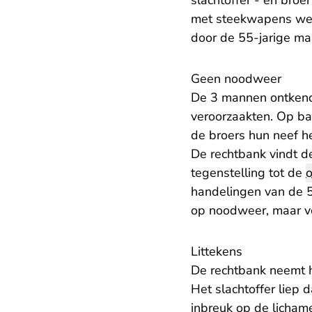
slachtoffer - en broe
met steekwapens werd
door de 55-jarige man
Geen noodweer
De 3 mannen ontkende
veroorzaakten. Op ba
de broers hun neef h
De rechtbank vindt d
tegenstelling tot de
o
handelingen van de 5
op noodweer, maar vo
Littekens
De rechtbank neemt h
Het slachtoffer liep
inbreuk op de lichame