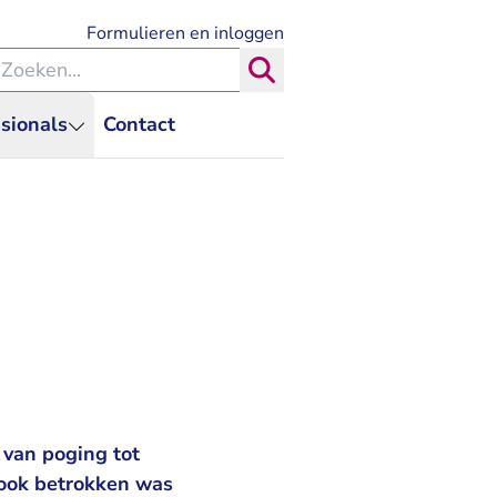
- U verlaat Rechtspraak.nl
Formulieren en inloggen
eken binnen de Rechtspraak
Zoeken
sionals
Contact
 van poging tot
 ook betrokken was