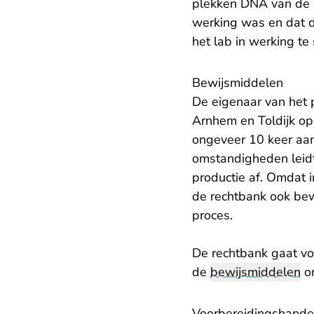
plekken DNA van de
werking was en dat d
het lab in werking te 
Bewijsmiddelen
De eigenaar van het p
Arnhem en Toldijk op 
ongeveer 10 keer aan
omstandigheden leidt
productie af. Omdat i
de rechtbank ook bew
proces.
De rechtbank gaat vo
de
bewijsmiddelen
on
Voorbereidingshande