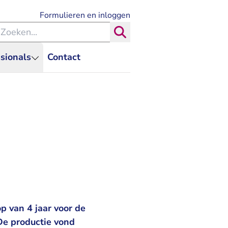
- U verlaat Rechtspraak.nl
Formulieren en inloggen
eken binnen de Rechtspraak
Zoeken
sionals
Contact
p van 4 jaar voor de
De productie vond