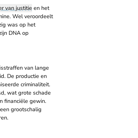
er van justitie
en het
mine. Wel veroordeelt
zig was op het
 zijn DNA op
isstraffen van lange
id. De productie en
eerde criminaliteit.
sd, wat grote schade
n financiële gewin.
 een grootschalig
ren.