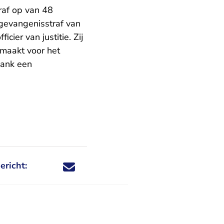
raf op van 48
gevangenisstraf van
ier van justitie. Zij
emaakt voor het
bank een
ericht:
Deel dit nieuwsbericht via X - U verlaat Rechtspraa
Deel dit nieuwsbericht via Facebook - U verlaat
Deel dit nieuwsbericht via e-mail
Deel dit nieuwsbericht via LinkedIn - U v